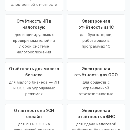
электронной отчётности
Отчётность ИП в
Электронная
налоговую
отчётность из 1С
для индивидуальных
для бухгалтеров,
предпринимателей на
работающих в
любой системе
программах 1С
налогообложения
Отчётность для малого
Электронная
бизнеса
отчётность для ООО
для малого бизнеса — ИП
для обществ с
и ООО на упрощённых
ограниченной
режимах
ответственностью
Отчётность на УСН
Электронная
онлайн
отчётность в ФНС
для ИП и ООО на
для сдачи налоговой
упрощённой системе
отчётности без визитов в