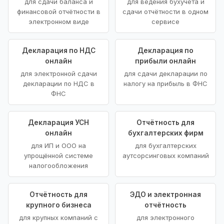
для сдачи баланса и
для ведения бухучёта и
финансовой отчётности в
сдачи отчётности в одном
электронном виде
сервисе
Декларация по НДС
Декларация по
онлайн
прибыли онлайн
для электронной сдачи
для сдачи декларации по
декларации по НДС в
налогу на прибыль в ФНС
ФНС
Декларация УСН
Отчётность для
онлайн
бухгалтерских фирм
для ИП и ООО на
для бухгалтерских
упрощённой системе
аутсорсинговых компаний
налогообложения
Отчётность для
ЭДО и электронная
крупного бизнеса
отчётность
для крупных компаний с
для электронного