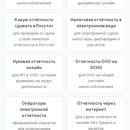
налогообложения
документов онлайн
Какую отчётность
Налоговая отчётность в
сдавать в Росстат
электронном виде
для проверки и сдачи
для электронной сдачи
статистической
налоговых деклараций и
отчётности в Росстат
расчётов
Нулевая отчётность
Отчётность ООО на
онлайн
ОСНО
для ИП и ООО, которые
для ООО на общей
временно не ведут
системе
деятельность
налогообложения
Операторы
Отчётность через
электронной
интернет
отчётности
для сдачи отчётности
онлайн без бумаги и
официальный оператор
визитов
для подключения