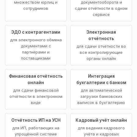
множеством юрлиц и
документооборота и
сотрудников
сдачи отчётности в одном
сервисе
ЭДО с контрагентами
Электронная
отчётность
для электронного обмена
документами с
для сдачи отчётности во
партнёрами и
все контролирующие
поставщиками
органы онлайн
Финансовая отчётность
Интеграция
онлайн
бухгалтерии с банком
для сдачи финансовой
для автоматической
отчётности в электронном
загрузки банковских
виде
выписок в бухгалтерию
Отчётность ИП на УСН
Кадровый учёт онлайн
для ИП, работающих на
для ведения кадрового
упрощённой системе
учёта и кадровых