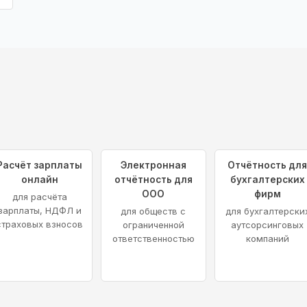
Расчёт зарплаты
Электронная
Отчётность дл
онлайн
отчётность для
бухгалтерских
ООО
фирм
для расчёта
зарплаты, НДФЛ и
для обществ с
для бухгалтерски
страховых взносов
ограниченной
аутсорсинговых
ответственностью
компаний