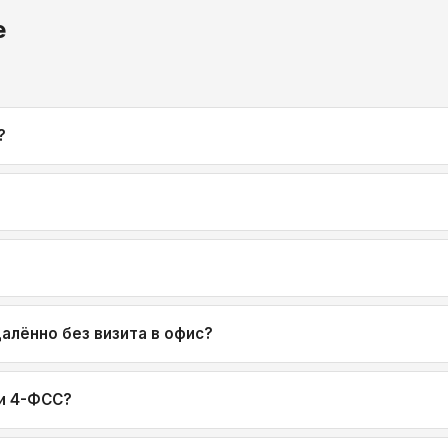
е
?
алённо без визита в офис?
 и 4-ФСС?