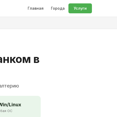
Главная
Города
Услуги
анком в
галтерию
in/Linux
бая ОС