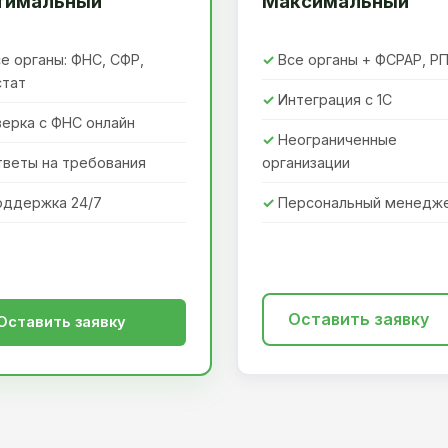
тимальный
Максимальный
е органы: ФНС, СФР,
Все органы + ФСРАР, Р
стат
Интеграция с 1С
ерка с ФНС онлайн
Неограниченные
тветы на требования
организации
оддержка 24/7
Персональный менедж
Оставить заявку
Оставить заявку