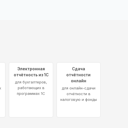
я
Электронная
Сдача
отчётность из 1С
отчётности
онлайн
для бухгалтеров,
работающих в
х
для онлайн-сдачи
программах 1С
отчётности в
налоговую и фонды