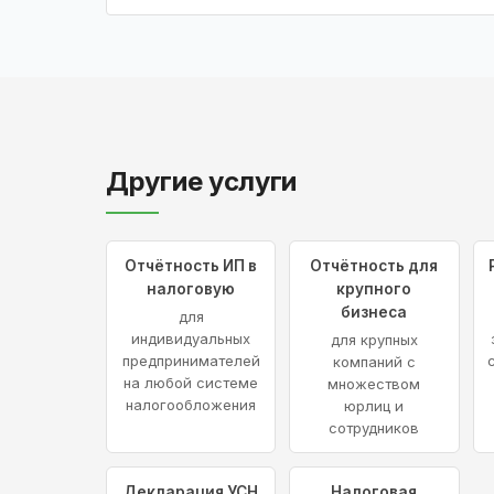
Другие услуги
Отчётность ИП в
Отчётность для
налоговую
крупного
бизнеса
для
индивидуальных
для крупных
предпринимателей
компаний с
на любой системе
множеством
налогообложения
юрлиц и
сотрудников
Декларация УСН
Налоговая