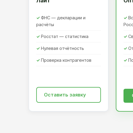
Лайт
Оп
ФНС — декларации и
Вс
расчёты
Рос
Росстат — статистика
Св
Нулевая отчётность
О
Проверка контрагентов
П
Оставить заявку