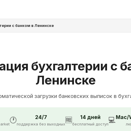
терии с банком в Ленинске
ация бухгалтерии с б
Ленинске
оматической загрузки банковских выписок в бух
24/7
14 дней
Mac/W
🕐
🆓
💻
arket
поддержка без выходных
бесплатный доступ
лю