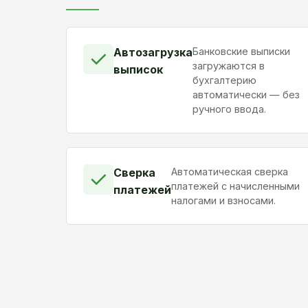
Автозагрузка
Банковские выписки
✓
загружаются в
выписок
бухгалтерию
автоматически — без
ручного ввода.
Сверка
Автоматическая сверка
✓
платежей с начисленными
платежей
налогами и взносами.