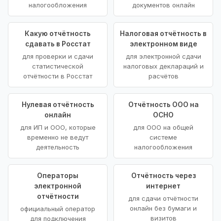
налогообложения
документов онлайн
Какую отчётность
Налоговая отчётность в
сдавать в Росстат
электронном виде
для проверки и сдачи
для электронной сдачи
статистической
налоговых деклараций и
отчётности в Росстат
расчётов
Нулевая отчётность
Отчётность ООО на
онлайн
ОСНО
для ИП и ООО, которые
для ООО на общей
временно не ведут
системе
деятельность
налогообложения
Операторы
Отчётность через
электронной
интернет
отчётности
для сдачи отчётности
онлайн без бумаги и
официальный оператор
визитов
для подключения