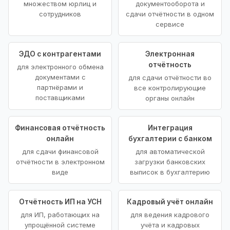
множеством юрлиц и
документооборота и
сотрудников
сдачи отчётности в одном
сервисе
ЭДО с контрагентами
Электронная
отчётность
для электронного обмена
документами с
для сдачи отчётности во
партнёрами и
все контролирующие
поставщиками
органы онлайн
Финансовая отчётность
Интеграция
онлайн
бухгалтерии с банком
для сдачи финансовой
для автоматической
отчётности в электронном
загрузки банковских
виде
выписок в бухгалтерию
Отчётность ИП на УСН
Кадровый учёт онлайн
для ИП, работающих на
для ведения кадрового
упрощённой системе
учёта и кадровых