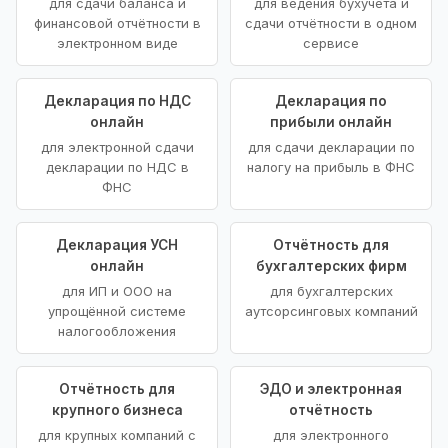
для сдачи баланса и
для ведения бухучёта и
финансовой отчётности в
сдачи отчётности в одном
электронном виде
сервисе
Декларация по НДС
Декларация по
онлайн
прибыли онлайн
для электронной сдачи
для сдачи декларации по
декларации по НДС в
налогу на прибыль в ФНС
ФНС
Декларация УСН
Отчётность для
онлайн
бухгалтерских фирм
для ИП и ООО на
для бухгалтерских
упрощённой системе
аутсорсинговых компаний
налогообложения
Отчётность для
ЭДО и электронная
крупного бизнеса
отчётность
для крупных компаний с
для электронного