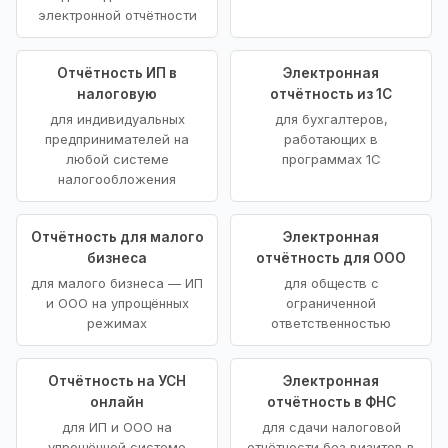
электронной отчётности
Отчётность ИП в
Электронная
налоговую
отчётность из 1С
для индивидуальных
для бухгалтеров,
предпринимателей на
работающих в
любой системе
программах 1С
налогообложения
Отчётность для малого
Электронная
бизнеса
отчётность для ООО
для малого бизнеса — ИП
для обществ с
и ООО на упрощённых
ограниченной
режимах
ответственностью
Отчётность на УСН
Электронная
онлайн
отчётность в ФНС
для ИП и ООО на
для сдачи налоговой
упрощённой системе
отчётности без визитов в