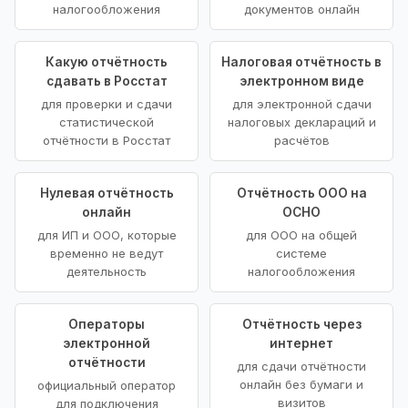
налогообложения
документов онлайн
Какую отчётность
Налоговая отчётность в
сдавать в Росстат
электронном виде
для проверки и сдачи
для электронной сдачи
статистической
налоговых деклараций и
отчётности в Росстат
расчётов
Нулевая отчётность
Отчётность ООО на
онлайн
ОСНО
для ИП и ООО, которые
для ООО на общей
временно не ведут
системе
деятельность
налогообложения
Операторы
Отчётность через
электронной
интернет
отчётности
для сдачи отчётности
онлайн без бумаги и
официальный оператор
визитов
для подключения