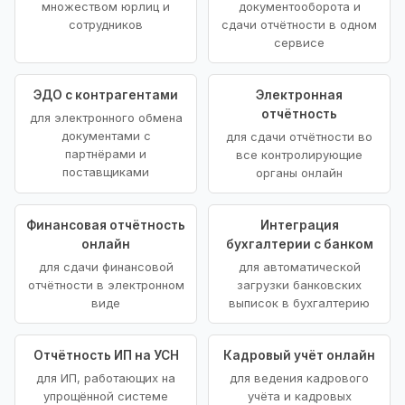
множеством юрлиц и
документооборота и
сотрудников
сдачи отчётности в одном
сервисе
ЭДО с контрагентами
Электронная
отчётность
для электронного обмена
документами с
для сдачи отчётности во
партнёрами и
все контролирующие
поставщиками
органы онлайн
Финансовая отчётность
Интеграция
онлайн
бухгалтерии с банком
для сдачи финансовой
для автоматической
отчётности в электронном
загрузки банковских
виде
выписок в бухгалтерию
Отчётность ИП на УСН
Кадровый учёт онлайн
для ИП, работающих на
для ведения кадрового
упрощённой системе
учёта и кадровых