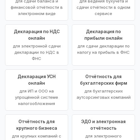
для сдачи баланса и
для ведения бухучёта и
финансовой отчётности в
сдачи отчётности в одном
электронном виде
сервисе
Декларация по НДС
Декларация по
онлайн
прибыли онлайн
для электронной сдачи
для сдачи декларации по
декларации по НДС в
налогу на прибыль в ФНС
ФНС
Декларация УСН
Отчётность для
онлайн
бухгалтерских фирм
для ИП и ООО на
для бухгалтерских
упрощённой системе
аутсорсинговых компаний
налогообложения
Отчётность для
ЭДО и электронная
крупного бизнеса
отчётность
для крупных компаний с
для электронного