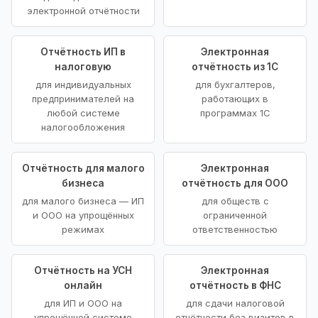
электронной отчётности
Отчётность ИП в
Электронная
налоговую
отчётность из 1С
для индивидуальных
для бухгалтеров,
предпринимателей на
работающих в
любой системе
программах 1С
налогообложения
Отчётность для малого
Электронная
бизнеса
отчётность для ООО
для малого бизнеса — ИП
для обществ с
и ООО на упрощённых
ограниченной
режимах
ответственностью
Отчётность на УСН
Электронная
онлайн
отчётность в ФНС
для ИП и ООО на
для сдачи налоговой
упрощённой системе
отчётности без визитов в