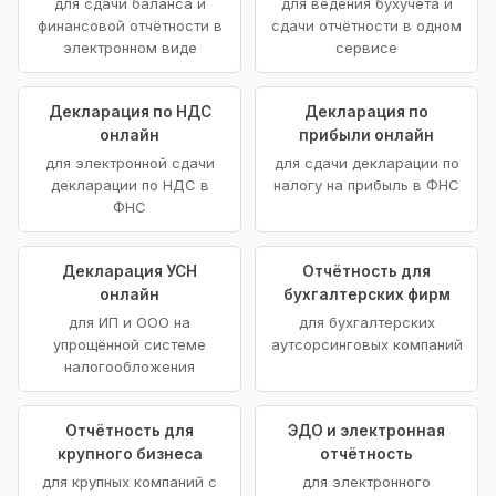
для сдачи баланса и
для ведения бухучёта и
финансовой отчётности в
сдачи отчётности в одном
электронном виде
сервисе
Декларация по НДС
Декларация по
онлайн
прибыли онлайн
для электронной сдачи
для сдачи декларации по
декларации по НДС в
налогу на прибыль в ФНС
ФНС
Декларация УСН
Отчётность для
онлайн
бухгалтерских фирм
для ИП и ООО на
для бухгалтерских
упрощённой системе
аутсорсинговых компаний
налогообложения
Отчётность для
ЭДО и электронная
крупного бизнеса
отчётность
для крупных компаний с
для электронного