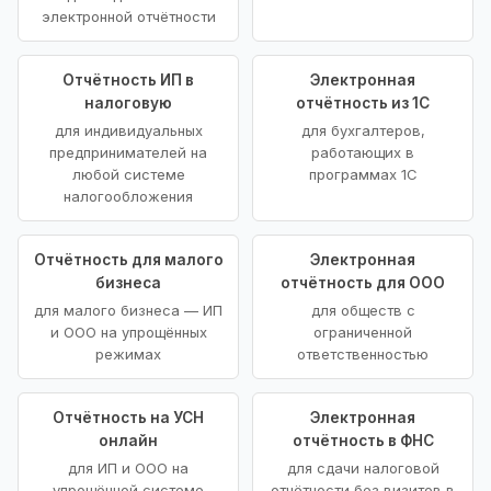
электронной отчётности
Отчётность ИП в
Электронная
налоговую
отчётность из 1С
для индивидуальных
для бухгалтеров,
предпринимателей на
работающих в
любой системе
программах 1С
налогообложения
Отчётность для малого
Электронная
бизнеса
отчётность для ООО
для малого бизнеса — ИП
для обществ с
и ООО на упрощённых
ограниченной
режимах
ответственностью
Отчётность на УСН
Электронная
онлайн
отчётность в ФНС
для ИП и ООО на
для сдачи налоговой
упрощённой системе
отчётности без визитов в