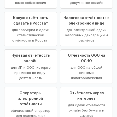
налогообложения
документов онлайн
Какую отчётность
Налоговая отчётность в
сдавать в Росстат
электронном виде
для проверки и сдачи
для электронной сдачи
статистической
налоговых деклараций и
отчётности в Росстат
расчётов
Нулевая отчётность
Отчётность ООО на
онлайн
ОСНО
для ИП и ООО, которые
для ООО на общей
временно не ведут
системе
деятельность
налогообложения
Операторы
Отчётность через
электронной
интернет
отчётности
для сдачи отчётности
онлайн без бумаги и
официальный оператор
визитов
для подключения