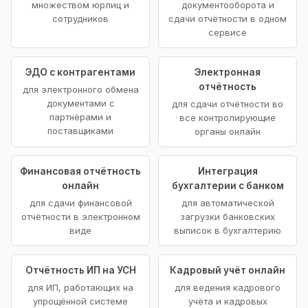
множеством юрлиц и
документооборота и
сотрудников
сдачи отчётности в одном
сервисе
ЭДО с контрагентами
Электронная
отчётность
для электронного обмена
документами с
для сдачи отчётности во
партнёрами и
все контролирующие
поставщиками
органы онлайн
Финансовая отчётность
Интеграция
онлайн
бухгалтерии с банком
для сдачи финансовой
для автоматической
отчётности в электронном
загрузки банковских
виде
выписок в бухгалтерию
Отчётность ИП на УСН
Кадровый учёт онлайн
для ИП, работающих на
для ведения кадрового
упрощённой системе
учёта и кадровых