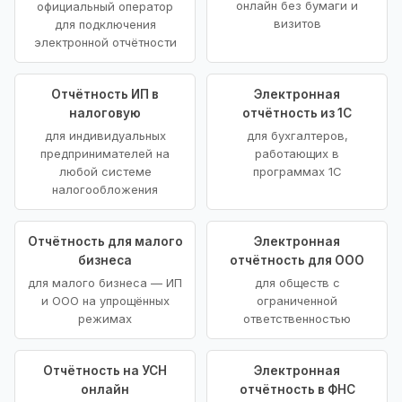
онлайн без бумаги и
официальный оператор
визитов
для подключения
электронной отчётности
Отчётность ИП в
Электронная
налоговую
отчётность из 1С
для индивидуальных
для бухгалтеров,
предпринимателей на
работающих в
любой системе
программах 1С
налогообложения
Отчётность для малого
Электронная
бизнеса
отчётность для ООО
для малого бизнеса — ИП
для обществ с
и ООО на упрощённых
ограниченной
режимах
ответственностью
Отчётность на УСН
Электронная
онлайн
отчётность в ФНС