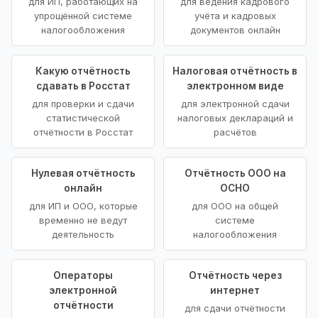
для ИП, работающих на
для ведения кадрового
упрощённой системе
учёта и кадровых
налогообложения
документов онлайн
Какую отчётность
Налоговая отчётность в
сдавать в Росстат
электронном виде
для проверки и сдачи
для электронной сдачи
статистической
налоговых деклараций и
отчётности в Росстат
расчётов
Нулевая отчётность
Отчётность ООО на
онлайн
ОСНО
для ИП и ООО, которые
для ООО на общей
временно не ведут
системе
деятельность
налогообложения
Операторы
Отчётность через
электронной
интернет
отчётности
для сдачи отчётности