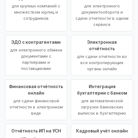
для крупных компаний с
для электронного
множеством юрлиц и
документооборота и
сотрудников
сдачи отчётности в одном
сервисе
ЭДО с контрагентами
Электронная
отчётность
для электронного обмена
документами с
для сдачи отчётности во
партнёрами и
все контролирующие
поставщиками
органы онлайн
Финансовая отчётность
Интеграция
онлайн
бухгалтерии с банком
для сдачи финансовой
для автоматической
отчётности в электронном
загрузки банковских
виде
выписок в бухгалтерию
Отчётность ИП на УСН
Кадровый учёт онлайн