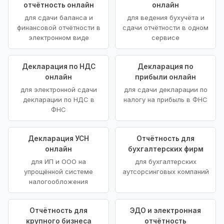
отчётность онлайн
онлайн
для сдачи баланса и
для ведения бухучёта и
финансовой отчётности в
сдачи отчётности в одном
электронном виде
сервисе
Декларация по НДС
Декларация по
онлайн
прибыли онлайн
для электронной сдачи
для сдачи декларации по
декларации по НДС в
налогу на прибыль в ФНС
ФНС
Декларация УСН
Отчётность для
онлайн
бухгалтерских фирм
для ИП и ООО на
для бухгалтерских
упрощённой системе
аутсорсинговых компаний
налогообложения
Отчётность для
ЭДО и электронная
крупного бизнеса
отчётность