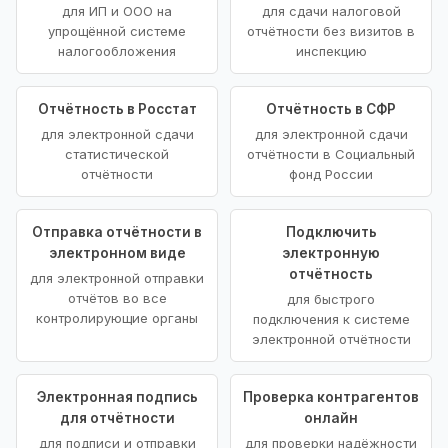
для ИП и ООО на
для сдачи налоговой
упрощённой системе
отчётности без визитов в
налогообложения
инспекцию
Отчётность в Росстат
Отчётность в СФР
для электронной сдачи
для электронной сдачи
статистической
отчётности в Социальный
отчётности
фонд России
Отправка отчётности в
Подключить
электронном виде
электронную
отчётность
для электронной отправки
отчётов во все
для быстрого
контролирующие органы
подключения к системе
электронной отчётности
Электронная подпись
Проверка контрагентов
для отчётности
онлайн
для подписи и отправки
для проверки надёжности