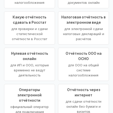
налогообложения
документов онлайн
Какую отчётность
Налоговая отчётность в
сдавать в Росстат
электронном виде
для проверки и сдачи
для электронной сдачи
статистической
налоговых деклараций и
отчётности в Росстат
расчётов
Нулевая отчётность
Отчётность ООО на
онлайн
ОСНО
для ИП и ООО, которые
для ООО на общей
временно не ведут
системе
деятельность
налогообложения
Операторы
Отчётность через
электронной
интернет
отчётности
для сдачи отчётности
онлайн без бумаги и
официальный оператор
визитов
для подключения