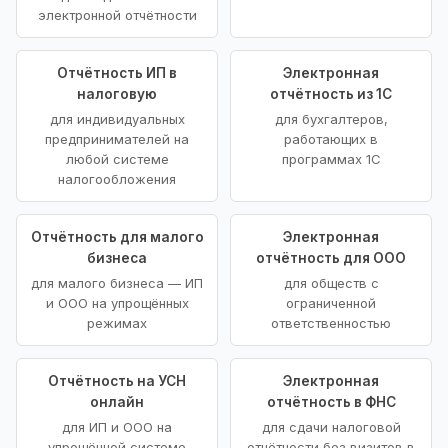
электронной отчётности
Отчётность ИП в
Электронная
налоговую
отчётность из 1С
для индивидуальных
для бухгалтеров,
предпринимателей на
работающих в
любой системе
программах 1С
налогообложения
Отчётность для малого
Электронная
бизнеса
отчётность для ООО
для малого бизнеса — ИП
для обществ с
и ООО на упрощённых
ограниченной
режимах
ответственностью
Отчётность на УСН
Электронная
онлайн
отчётность в ФНС
для ИП и ООО на
для сдачи налоговой
упрощённой системе
отчётности без визитов в