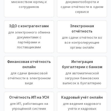
множеством юрлиц и
документооборота и
сотрудников
сдачи отчётности в одном
сервисе
ЭДО с контрагентами
Электронная
отчётность
для электронного обмена
документами с
для сдачи отчётности во
партнёрами и
все контролирующие
поставщиками
органы онлайн
Финансовая отчётность
Интеграция
онлайн
бухгалтерии с банком
для сдачи финансовой
для автоматической
отчётности в электронном
загрузки банковских
виде
выписок в бухгалтерию
Отчётность ИП на УСН
Кадровый учёт онлайн
для ИП, работающих на
для ведения кадрового
упрощённой системе
учёта и кадровых