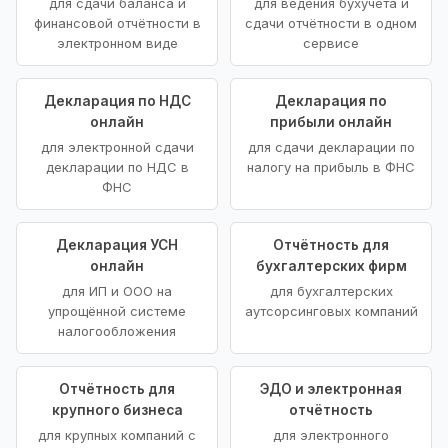
для сдачи баланса и
для ведения бухучёта и
финансовой отчётности в
сдачи отчётности в одном
электронном виде
сервисе
Декларация по НДС
Декларация по
онлайн
прибыли онлайн
для электронной сдачи
для сдачи декларации по
декларации по НДС в
налогу на прибыль в ФНС
ФНС
Декларация УСН
Отчётность для
онлайн
бухгалтерских фирм
для ИП и ООО на
для бухгалтерских
упрощённой системе
аутсорсинговых компаний
налогообложения
Отчётность для
ЭДО и электронная
крупного бизнеса
отчётность
для крупных компаний с
для электронного