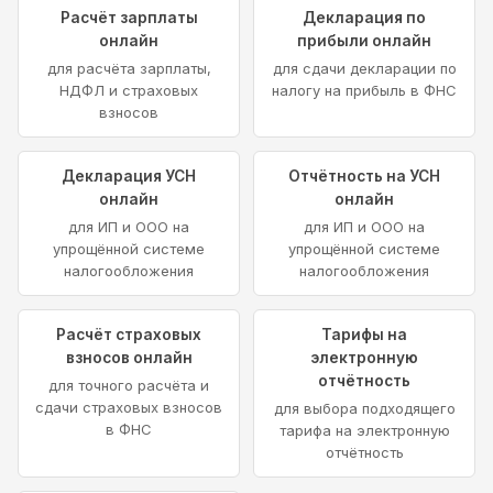
Расчёт зарплаты
Декларация по
онлайн
прибыли онлайн
для расчёта зарплаты,
для сдачи декларации по
НДФЛ и страховых
налогу на прибыль в ФНС
взносов
Декларация УСН
Отчётность на УСН
онлайн
онлайн
для ИП и ООО на
для ИП и ООО на
упрощённой системе
упрощённой системе
налогообложения
налогообложения
Расчёт страховых
Тарифы на
взносов онлайн
электронную
отчётность
для точного расчёта и
сдачи страховых взносов
для выбора подходящего
в ФНС
тарифа на электронную
отчётность