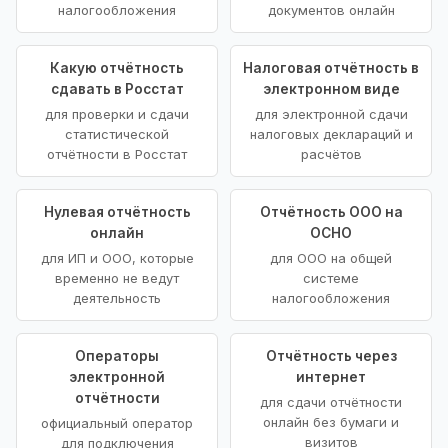
налогообложения
документов онлайн
Какую отчётность
Налоговая отчётность в
сдавать в Росстат
электронном виде
для проверки и сдачи
для электронной сдачи
статистической
налоговых деклараций и
отчётности в Росстат
расчётов
Нулевая отчётность
Отчётность ООО на
онлайн
ОСНО
для ИП и ООО, которые
для ООО на общей
временно не ведут
системе
деятельность
налогообложения
Операторы
Отчётность через
электронной
интернет
отчётности
для сдачи отчётности
онлайн без бумаги и
официальный оператор
визитов
для подключения