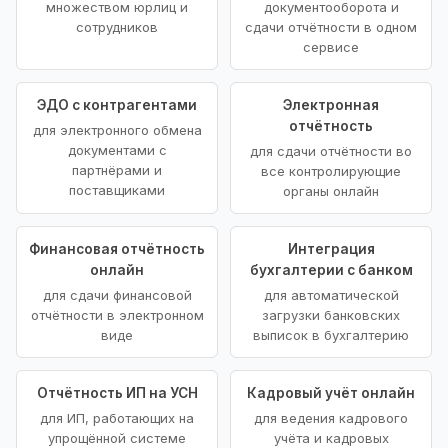
множеством юрлиц и
документооборота и
сотрудников
сдачи отчётности в одном
сервисе
ЭДО с контрагентами
Электронная
отчётность
для электронного обмена
документами с
для сдачи отчётности во
партнёрами и
все контролирующие
поставщиками
органы онлайн
Финансовая отчётность
Интеграция
онлайн
бухгалтерии с банком
для сдачи финансовой
для автоматической
отчётности в электронном
загрузки банковских
виде
выписок в бухгалтерию
Отчётность ИП на УСН
Кадровый учёт онлайн
для ИП, работающих на
для ведения кадрового
упрощённой системе
учёта и кадровых