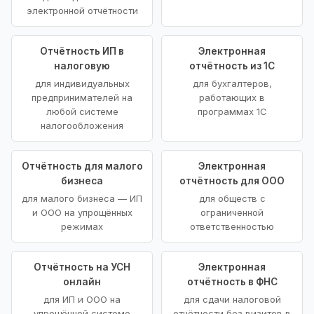
электронной отчётности
Отчётность ИП в
Электронная
налоговую
отчётность из 1С
для индивидуальных
для бухгалтеров,
предпринимателей на
работающих в
любой системе
программах 1С
налогообложения
Отчётность для малого
Электронная
бизнеса
отчётность для ООО
для малого бизнеса — ИП
для обществ с
и ООО на упрощённых
ограниченной
режимах
ответственностью
Отчётность на УСН
Электронная
онлайн
отчётность в ФНС
для ИП и ООО на
для сдачи налоговой
упрощённой системе
отчётности без визитов в