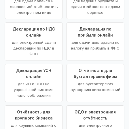
для сдачи баланса и
для ведения бухучёта и
финансовой отчётности в
сдачи отчётности в одном
электронном виде
сервисе
Декларация по НДС
Декларация по
онлайн
прибыли онлайн
для электронной сдачи
для сдачи декларации по
декларации по НДС в
налогу на прибыль в ФНС
ФНС
Декларация УСН
Отчётность для
онлайн
бухгалтерских фирм
для ИП и ООО на
для бухгалтерских
упрощённой системе
аутсорсинговых компаний
налогообложения
Отчётность для
ЭДО и электронная
крупного бизнеса
отчётность
для крупных компаний с
для электронного