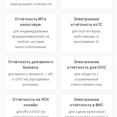
электронной отчётности
Отчётность ИП в
Электронная
налоговую
отчётность из 1С
для индивидуальных
для бухгалтеров,
предпринимателей на
работающих в
любой системе
программах 1С
налогообложения
Отчётность для малого
Электронная
бизнеса
отчётность для ООО
для малого бизнеса — ИП
для обществ с
и ООО на упрощённых
ограниченной
режимах
ответственностью
Отчётность на УСН
Электронная
онлайн
отчётность в ФНС
для ИП и ООО на
для сдачи налоговой
упрощённой системе
отчётности без визитов в