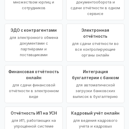
множеством юрлиц и
документооборота и
сотрудников
сдачи отчётности в одном
сервисе
ЭДО с контрагентами
Электронная
отчётность
для электронного обмена
документами с
для сдачи отчётности во
партнёрами и
все контролирующие
поставщиками
органы онлайн
Финансовая отчётность
Интеграция
онлайн
бухгалтерии с банком
для сдачи финансовой
для автоматической
отчётности в электронном
загрузки банковских
виде
выписок в бухгалтерию
Отчётность ИП на УСН
Кадровый учёт онлайн
для ИП, работающих на
для ведения кадрового
упрощённой системе
учёта и кадровых