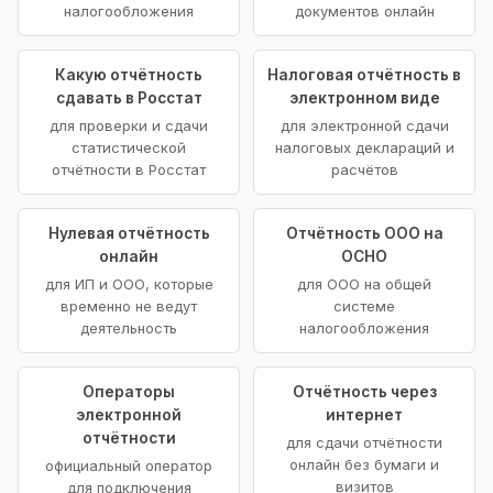
налогообложения
документов онлайн
Какую отчётность
Налоговая отчётность в
сдавать в Росстат
электронном виде
для проверки и сдачи
для электронной сдачи
статистической
налоговых деклараций и
отчётности в Росстат
расчётов
Нулевая отчётность
Отчётность ООО на
онлайн
ОСНО
для ИП и ООО, которые
для ООО на общей
временно не ведут
системе
деятельность
налогообложения
Операторы
Отчётность через
электронной
интернет
отчётности
для сдачи отчётности
онлайн без бумаги и
официальный оператор
визитов
для подключения