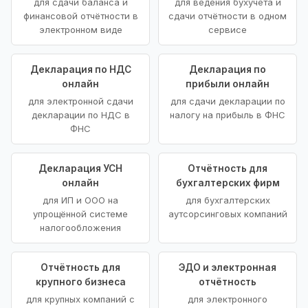
для сдачи баланса и
для ведения бухучёта и
финансовой отчётности в
сдачи отчётности в одном
электронном виде
сервисе
Декларация по НДС
Декларация по
онлайн
прибыли онлайн
для электронной сдачи
для сдачи декларации по
декларации по НДС в
налогу на прибыль в ФНС
ФНС
Декларация УСН
Отчётность для
онлайн
бухгалтерских фирм
для ИП и ООО на
для бухгалтерских
упрощённой системе
аутсорсинговых компаний
налогообложения
Отчётность для
ЭДО и электронная
крупного бизнеса
отчётность
для крупных компаний с
для электронного