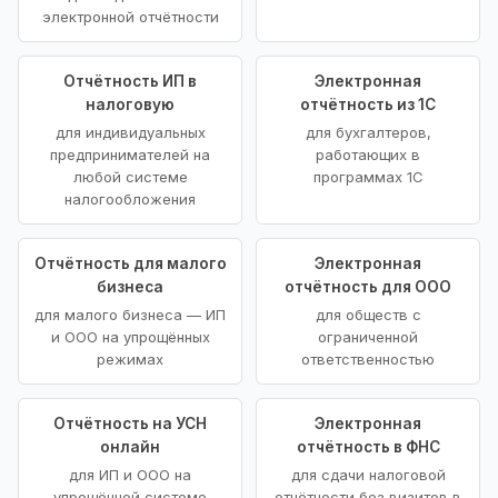
электронной отчётности
Отчётность ИП в
Электронная
налоговую
отчётность из 1С
для индивидуальных
для бухгалтеров,
предпринимателей на
работающих в
любой системе
программах 1С
налогообложения
Отчётность для малого
Электронная
бизнеса
отчётность для ООО
для малого бизнеса — ИП
для обществ с
и ООО на упрощённых
ограниченной
режимах
ответственностью
Отчётность на УСН
Электронная
онлайн
отчётность в ФНС
для ИП и ООО на
для сдачи налоговой
упрощённой системе
отчётности без визитов в