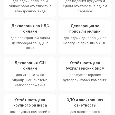
для сдачи баланса и
для ведения бухучёта и
финансовой отчётности в
сдачи отчётности в одном
электронном виде
сервисе
Декларация по НДС
Декларация по
онлайн
прибыли онлайн
для электронной сдачи
для сдачи декларации по
декларации по НДС в
налогу на прибыль в ФНС
ФНС
Декларация УСН
Отчётность для
онлайн
бухгалтерских фирм
для ИП и ООО на
для бухгалтерских
упрощённой системе
аутсорсинговых компаний
налогообложения
Отчётность для
ЭДО и электронная
крупного бизнеса
отчётность
для крупных компаний с
для электронного