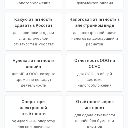
налогообложения
документов онлайн
Какую отчётность
Налоговая отчётность в
сдавать в Росстат
электронном виде
для проверки и сдачи
для электронной сдачи
статистической
налоговых деклараций и
отчётности в Росстат
расчётов
Нулевая отчётность
Отчётность ООО на
онлайн
ОСНО
для ИП и ООО, которые
для ООО на общей
временно не ведут
системе
деятельность
налогообложения
Операторы
Отчётность через
электронной
интернет
отчётности
для сдачи отчётности
онлайн без бумаги и
официальный оператор
визитов
для подключения