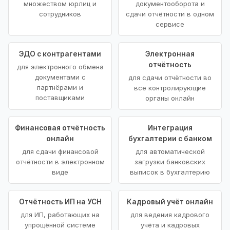
множеством юрлиц и
документооборота и
сотрудников
сдачи отчётности в одном
сервисе
ЭДО с контрагентами
Электронная
отчётность
для электронного обмена
документами с
для сдачи отчётности во
партнёрами и
все контролирующие
поставщиками
органы онлайн
Финансовая отчётность
Интеграция
онлайн
бухгалтерии с банком
для сдачи финансовой
для автоматической
отчётности в электронном
загрузки банковских
виде
выписок в бухгалтерию
Отчётность ИП на УСН
Кадровый учёт онлайн
для ИП, работающих на
для ведения кадрового
упрощённой системе
учёта и кадровых