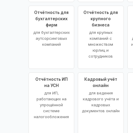
Отчётность для
Отчётность для
бухгалтерских
крупного
фирм
бизнеса
для бухгалтерских
для крупных
аутсорсинговых
компаний с
компаний
множеством
юрлиц и
сотрудников
Отчётность ИП
Кадровый учёт
на УСН
онлайн
для ИП,
для ведения
работающих на
кадрового учёта и
упрощённой
кадровых
системе
документов онлайн
налогообложения