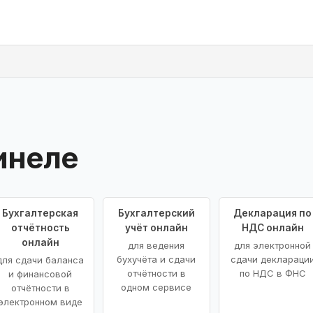
инеле
Бухгалтерская
Бухгалтерский
Декларация по
отчётность
учёт онлайн
НДС онлайн
онлайн
для ведения
для электронной
бухучёта и сдачи
сдачи деклараци
для сдачи баланса
отчётности в
по НДС в ФНС
и финансовой
одном сервисе
отчётности в
электронном виде