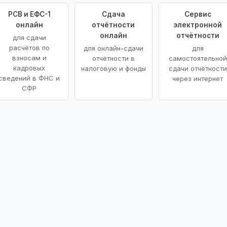
РСВ и ЕФС-1
Сдача
Сервис
онлайн
отчётности
электронной
онлайн
отчётности
для сдачи
расчётов по
для онлайн-сдачи
для
взносам и
отчётности в
самостоятельной
кадровых
налоговую и фонды
сдачи отчётности
сведений в ФНС и
через интернет
СФР