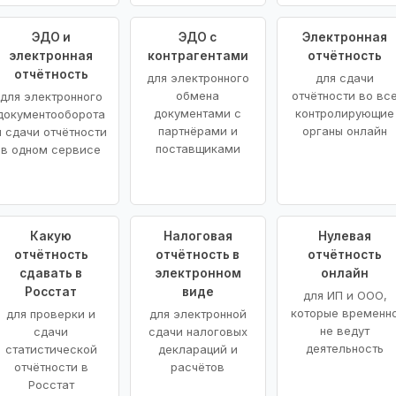
ЭДО и
ЭДО с
Электронная
электронная
контрагентами
отчётность
отчётность
для электронного
для сдачи
обмена
отчётности во вс
для электронного
документами с
контролирующие
документооборота
партнёрами и
органы онлайн
и сдачи отчётности
поставщиками
в одном сервисе
Какую
Налоговая
Нулевая
отчётность
отчётность в
отчётность
сдавать в
электронном
онлайн
Росстат
виде
для ИП и ООО,
которые временн
для проверки и
для электронной
не ведут
сдачи
сдачи налоговых
деятельность
статистической
деклараций и
отчётности в
расчётов
Росстат