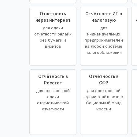
Отчётность
Отчётность ИП в
через интернет
налоговую
для сдачи
для
отчётности онлайн
индивидуальных
без бумаги и
предпринимателей
визитов
на любой системе
налогообложения
Отчётность в
Отчётность в
Росстат
СФР
для электронной
для электронной
сдачи
сдачи отчётности в
статистической
Социальный фонд
отчётности
России