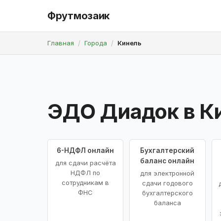
Фрутмозаик
Главная
Города
Кинель
ЭДО Диадок в К
6-НДФЛ онлайн
Бухгалтерский
баланс онлайн
для сдачи расчёта
НДФЛ по
для электронной
сотрудникам в
сдачи годового
ФНС
бухгалтерского
баланса