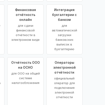
Финансовая
Интеграция
отчётность
бухгалтерии с
онлайн
банком
е
для сдачи
для
финансовой
автоматической
отчётности в
загрузки
электронном виде
банковских
выписок в
бухгалтерию
Отчётность ООО
Операторы
на ОСНО
электронной
отчётности
для ООО на общей
системе
официальный
налогообложения
о
оператор для
подключения
электронной
отчётности