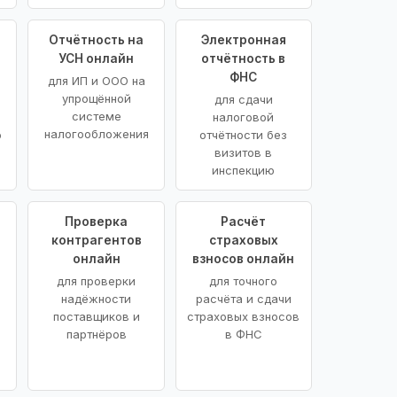
Отчётность на
Электронная
УСН онлайн
отчётность в
ФНС
для ИП и ООО на
упрощённой
для сдачи
системе
налоговой
налогообложения
ю
отчётности без
визитов в
инспекцию
Проверка
Расчёт
контрагентов
страховых
онлайн
взносов онлайн
для проверки
для точного
надёжности
расчёта и сдачи
поставщиков и
страховых взносов
партнёров
в ФНС