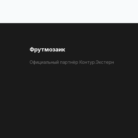
Фрутмозаик
Официальный партнёр Контур.Экстерн