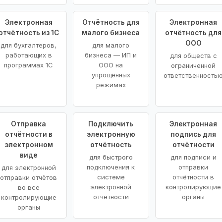
Электронная
Отчётность для
Электронная
отчётность из 1С
малого бизнеса
отчётность для
ООО
для бухгалтеров,
для малого
работающих в
бизнеса — ИП и
для обществ с
программах 1С
ООО на
ограниченной
упрощённых
ответственность
режимах
Отправка
Подключить
Электронная
отчётности в
электронную
подпись для
электронном
отчётность
отчётности
виде
для быстрого
для подписи и
подключения к
отправки
для электронной
системе
отчётности в
отправки отчётов
электронной
контролирующие
во все
отчётности
органы
контролирующие
органы