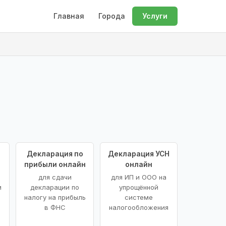
Главная
Города
Услуги
Декларация по
Декларация УСН
прибыли онлайн
онлайн
для сдачи
для ИП и ООО на
и
декларации по
упрощённой
налогу на прибыль
системе
в ФНС
налогообложения