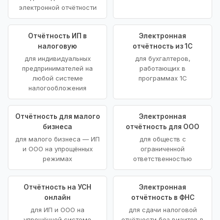
электронной отчётности
Отчётность ИП в
Электронная
налоговую
отчётность из 1С
для индивидуальных
для бухгалтеров,
предпринимателей на
работающих в
любой системе
программах 1С
налогообложения
Отчётность для малого
Электронная
бизнеса
отчётность для ООО
для малого бизнеса — ИП
для обществ с
и ООО на упрощённых
ограниченной
режимах
ответственностью
Отчётность на УСН
Электронная
онлайн
отчётность в ФНС
для ИП и ООО на
для сдачи налоговой
упрощённой системе
отчётности без визитов в