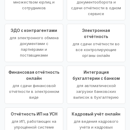
множеством юрлиц и
документооборота и
сотрудников
сдачи отчётности в одном
сервисе
ЭДО с контрагентами
Электронная
отчётность
для электронного обмена
документами с
для сдачи отчётности во
партнёрами и
все контролирующие
поставщиками
органы онлайн
Финансовая отчётность
Интеграция
онлайн
бухгалтерии с банком
для сдачи финансовой
для автоматической
отчётности в электронном
загрузки банковских
виде
выписок в бухгалтерию
Отчётность ИП на УСН
Кадровый учёт онлайн
для ИП, работающих на
для ведения кадрового
упрощённой системе
учёта и кадровых