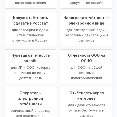
налогообложения
документов онлайн
Какую отчётность
Налоговая отчётность в
сдавать в Росстат
электронном виде
для проверки и сдачи
для электронной сдачи
статистической
налоговых деклараций и
отчётности в Росстат
расчётов
Нулевая отчётность
Отчётность ООО на
онлайн
ОСНО
для ИП и ООО, которые
для ООО на общей
временно не ведут
системе
деятельность
налогообложения
Операторы
Отчётность через
электронной
интернет
отчётности
для сдачи отчётности
онлайн без бумаги и
официальный оператор
визитов
для подключения