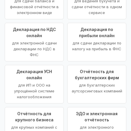
для сдачи баланса и
для ведения бухучёта и
финансовой отчётности в
сдачи отчётности в одном
электронном виде
сервисе
Декларация по НДС
Декларация по
онлайн
прибыли онлайн
для электронной сдачи
для сдачи декларации по
декларации по НДС в
налогу на прибыль в ФНС
ФНС
Декларация УСН
Отчётность для
онлайн
бухгалтерских фирм
для ИП и ООО на
для бухгалтерских
упрощённой системе
аутсорсинговых компаний
налогообложения
Отчётность для
ЭДО и электронная
крупного бизнеса
отчётность
для крупных компаний с
для электронного