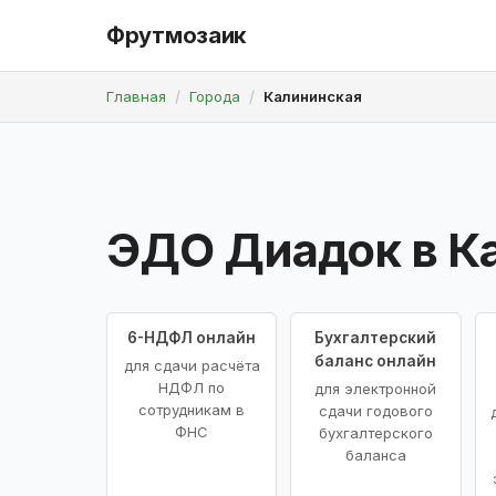
Фрутмозаик
Главная
Города
Калининская
ЭДО Диадок в К
6-НДФЛ онлайн
Бухгалтерский
баланс онлайн
для сдачи расчёта
НДФЛ по
для электронной
сотрудникам в
сдачи годового
ФНС
бухгалтерского
баланса