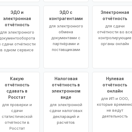
ЭДО и
ЭДО с
Электронная
электронная
контрагентами
отчётность
отчётность
для электронного
для сдачи
обмена
отчётности во вс
для электронного
документами с
контролирующие
документооборота
партнёрами и
органы онлайн
и сдачи отчётности
поставщиками
в одном сервисе
Какую
Налоговая
Нулевая
отчётность
отчётность в
отчётность
сдавать в
электронном
онлайн
Росстат
виде
для ИП и ООО,
которые временн
для проверки и
для электронной
не ведут
сдачи
сдачи налоговых
деятельность
статистической
деклараций и
отчётности в
расчётов
Росстат