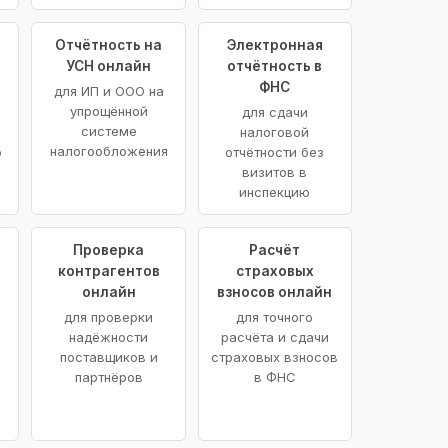
Отчётность на
Электронная
УСН онлайн
отчётность в
ФНС
для ИП и ООО на
упрощённой
для сдачи
системе
налоговой
налогообложения
ю
отчётности без
визитов в
инспекцию
Проверка
Расчёт
контрагентов
страховых
онлайн
взносов онлайн
для проверки
для точного
надёжности
расчёта и сдачи
поставщиков и
страховых взносов
партнёров
в ФНС