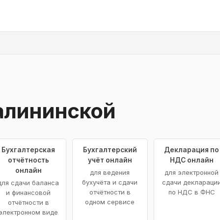
алининской
Бухгалтерская
Бухгалтерский
Декларация по
отчётность
учёт онлайн
НДС онлайн
онлайн
для ведения
для электронной
бухучёта и сдачи
сдачи деклараци
для сдачи баланса
отчётности в
по НДС в ФНС
и финансовой
одном сервисе
отчётности в
электронном виде