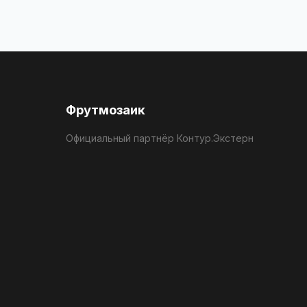
Фрутмозаик
Официальный партнёр Контур.Экстерн