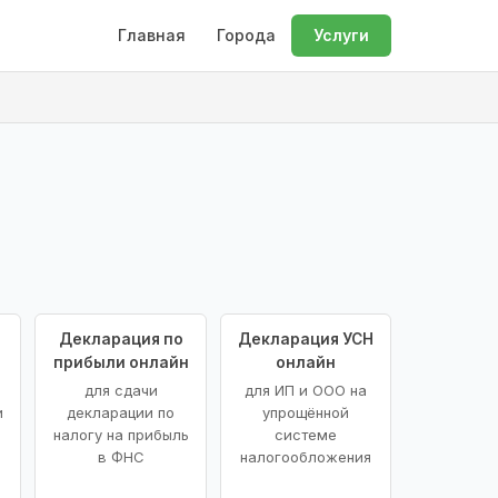
Главная
Города
Услуги
Декларация по
Декларация УСН
прибыли онлайн
онлайн
для сдачи
для ИП и ООО на
и
декларации по
упрощённой
налогу на прибыль
системе
в ФНС
налогообложения