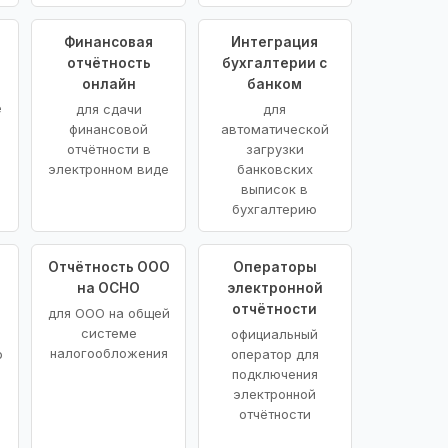
Финансовая
Интеграция
отчётность
бухгалтерии с
онлайн
банком
е
для сдачи
для
финансовой
автоматической
отчётности в
загрузки
электронном виде
банковских
выписок в
бухгалтерию
Отчётность ООО
Операторы
на ОСНО
электронной
отчётности
для ООО на общей
системе
официальный
налогообложения
о
оператор для
подключения
электронной
отчётности