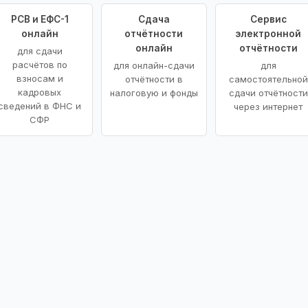
РСВ и ЕФС-1
Сдача
Сервис
онлайн
отчётности
электронной
онлайн
отчётности
для сдачи
расчётов по
для онлайн-сдачи
для
взносам и
отчётности в
самостоятельной
кадровых
налоговую и фонды
сдачи отчётности
сведений в ФНС и
через интернет
СФР