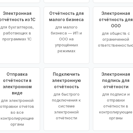
Электронная
Отчётность для
Электронная
отчётность из 1С
малого бизнеса
отчётность для
ООО
для бухгалтеров,
для малого
работающих в
бизнеса — ИП и
для обществ с
программах 1С
ООО на
ограниченной
упрощённых
ответственность
режимах
Отправка
Подключить
Электронная
отчётности в
электронную
подпись для
электронном
отчётность
отчётности
виде
для быстрого
для подписи и
подключения к
отправки
для электронной
системе
отчётности в
отправки отчётов
электронной
контролирующие
во все
отчётности
органы
контролирующие
органы