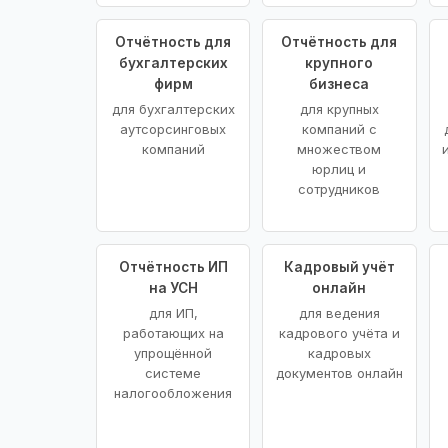
Отчётность для
Отчётность для
бухгалтерских
крупного
фирм
бизнеса
для бухгалтерских
для крупных
аутсорсинговых
компаний с
компаний
множеством
юрлиц и
сотрудников
Отчётность ИП
Кадровый учёт
на УСН
онлайн
для ИП,
для ведения
работающих на
кадрового учёта и
упрощённой
кадровых
системе
документов онлайн
налогообложения