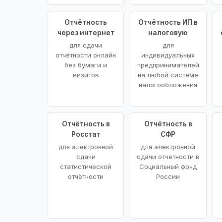
Отчётность
Отчётность ИП в
через интернет
налоговую
для сдачи
для
отчётности онлайн
индивидуальных
без бумаги и
предпринимателей
визитов
на любой системе
налогообложения
Отчётность в
Отчётность в
Росстат
СФР
для электронной
для электронной
сдачи
сдачи отчётности в
статистической
Социальный фонд
отчётности
России