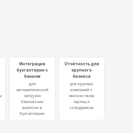
Интеграция
Отчётность для
бухгалтерии с
крупного
банком
бизнеса
и
для
для крупных
автоматической
компаний с
ы
загрузки
множеством
банковских
юрлиц и
выписок в
сотрудников
бухгалтерию