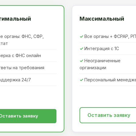
тимальный
Максимальный
е органы: ФНС, СФР,
Все органы + ФСРАР, Р
стат
Интеграция с 1С
ерка с ФНС онлайн
Неограниченные
тветы на требования
организации
оддержка 24/7
Персональный менедж
Оставить заявку
Оставить заявку