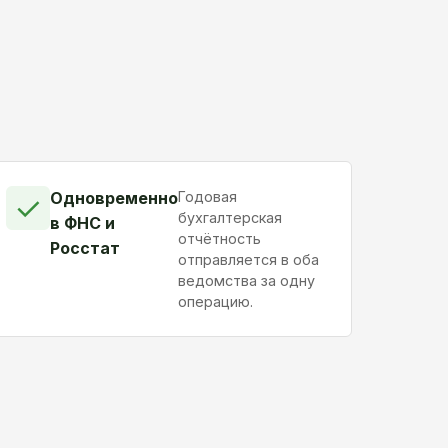
Одновременно
Годовая
✓
бухгалтерская
в ФНС и
отчётность
Росстат
отправляется в оба
ведомства за одну
операцию.