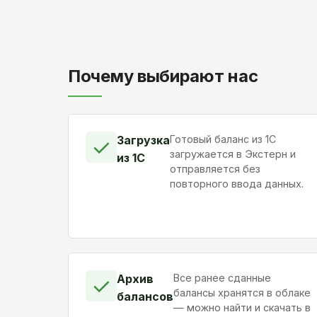
Почему выбирают нас
Загрузка
Готовый баланс из 1С
✓
загружается в Экстерн и
из 1С
отправляется без
повторного ввода данных.
Архив
Все ранее сданные
✓
балансы хранятся в облаке
балансов
— можно найти и скачать в