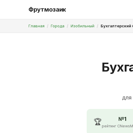
Фрутмозаик
Главная
Города
Изобильный
Бухгалтерский 
Бухг
для
№1
🏆
рейтинг CNewsM