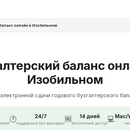
баланс онлайн в Изобильном
алтерский баланс онл
Изобильном
 электронной сдачи годового бухгалтерского бал
24/7
14 дней
Mac/W
🕐
🆓
💻
arket
поддержка без выходных
бесплатный доступ
лю