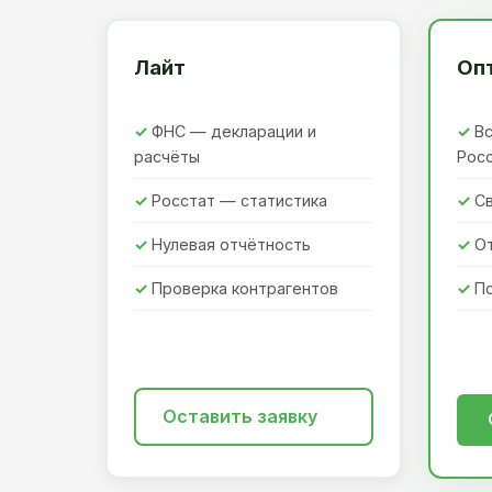
Лайт
Оп
ФНС — декларации и
Вс
расчёты
Рос
Росстат — статистика
Св
Нулевая отчётность
О
Проверка контрагентов
П
Оставить заявку