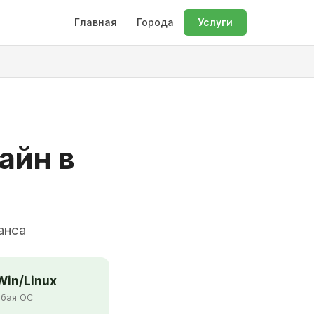
Главная
Города
Услуги
айн в
анса
in/Linux
бая ОС