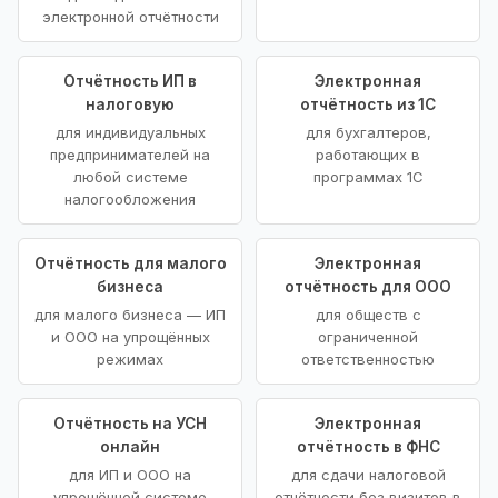
электронной отчётности
Отчётность ИП в
Электронная
налоговую
отчётность из 1С
для индивидуальных
для бухгалтеров,
предпринимателей на
работающих в
любой системе
программах 1С
налогообложения
Отчётность для малого
Электронная
бизнеса
отчётность для ООО
для малого бизнеса — ИП
для обществ с
и ООО на упрощённых
ограниченной
режимах
ответственностью
Отчётность на УСН
Электронная
онлайн
отчётность в ФНС
для ИП и ООО на
для сдачи налоговой
упрощённой системе
отчётности без визитов в