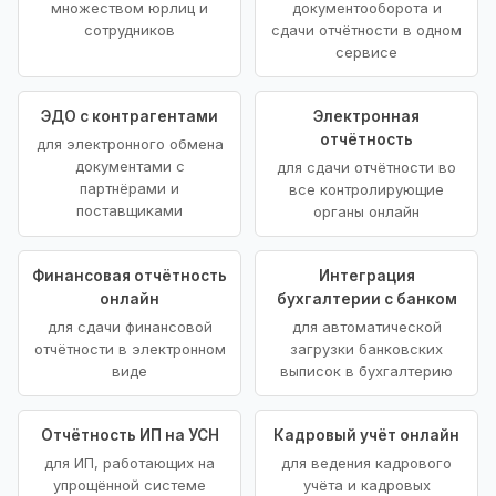
множеством юрлиц и
документооборота и
сотрудников
сдачи отчётности в одном
сервисе
ЭДО с контрагентами
Электронная
отчётность
для электронного обмена
документами с
для сдачи отчётности во
партнёрами и
все контролирующие
поставщиками
органы онлайн
Финансовая отчётность
Интеграция
онлайн
бухгалтерии с банком
для сдачи финансовой
для автоматической
отчётности в электронном
загрузки банковских
виде
выписок в бухгалтерию
Отчётность ИП на УСН
Кадровый учёт онлайн
для ИП, работающих на
для ведения кадрового
упрощённой системе
учёта и кадровых