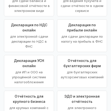
для сдачи баланса и
для ведения бухучёта и
финансовой отчётности в
сдачи отчётности в одном
электронном виде
сервисе
Декларация по НДС
Декларация по
онлайн
прибыли онлайн
для электронной сдачи
для сдачи декларации по
декларации по НДС в
налогу на прибыль в ФНС
ФНС
Декларация УСН
Отчётность для
онлайн
бухгалтерских фирм
для ИП и ООО на
для бухгалтерских
упрощённой системе
аутсорсинговых компаний
налогообложения
Отчётность для
ЭДО и электронная
крупного бизнеса
отчётность
для крупных компаний с
для электронного