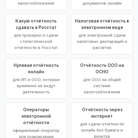
налогообложения
документов онлайн
Какую отчётность
Налоговая отчётность в
сдавать в Росстат
электронном виде
для проверки и сдачи
для электронной сдачи
статистической
налоговых деклараций и
отчётности в Росстат
расчётов
Нулевая отчётность
Отчётность ООО на
онлайн
ОСНО
для ИП и ООО, которые
для ООО на общей
временно не ведут
системе
деятельность
налогообложения
Операторы
Отчётность через
электронной
интернет
отчётности
для сдачи отчётности
онлайн без бумаги и
официальный оператор
визитов
для подключения