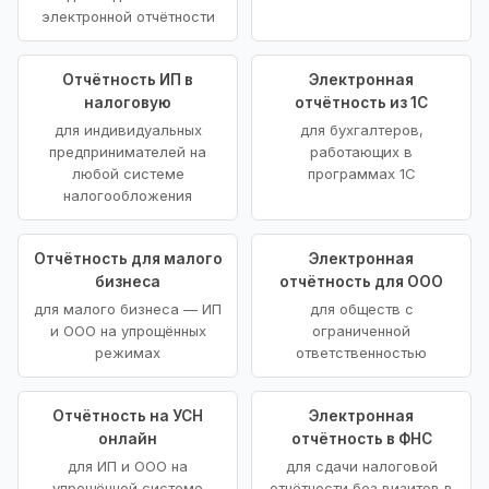
электронной отчётности
Отчётность ИП в
Электронная
налоговую
отчётность из 1С
для индивидуальных
для бухгалтеров,
предпринимателей на
работающих в
любой системе
программах 1С
налогообложения
Отчётность для малого
Электронная
бизнеса
отчётность для ООО
для малого бизнеса — ИП
для обществ с
и ООО на упрощённых
ограниченной
режимах
ответственностью
Отчётность на УСН
Электронная
онлайн
отчётность в ФНС
для ИП и ООО на
для сдачи налоговой
упрощённой системе
отчётности без визитов в