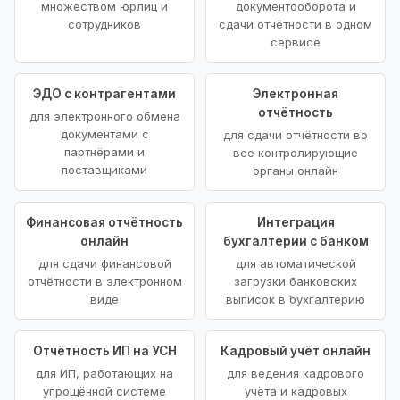
множеством юрлиц и
документооборота и
сотрудников
сдачи отчётности в одном
сервисе
ЭДО с контрагентами
Электронная
отчётность
для электронного обмена
документами с
для сдачи отчётности во
партнёрами и
все контролирующие
поставщиками
органы онлайн
Финансовая отчётность
Интеграция
онлайн
бухгалтерии с банком
для сдачи финансовой
для автоматической
отчётности в электронном
загрузки банковских
виде
выписок в бухгалтерию
Отчётность ИП на УСН
Кадровый учёт онлайн
для ИП, работающих на
для ведения кадрового
упрощённой системе
учёта и кадровых