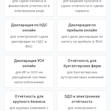
для сдачи баланса и
для ведения бухучёта и
финансовой отчётности в
сдачи отчётности в одном
электронном виде
сервисе
Декларация по НДС
Декларация по
онлайн
прибыли онлайн
для электронной сдачи
для сдачи декларации по
декларации по НДС в
налогу на прибыль в ФНС
ФНС
Декларация УСН
Отчётность для
онлайн
бухгалтерских фирм
для ИП и ООО на
для бухгалтерских
упрощённой системе
аутсорсинговых компаний
налогообложения
Отчётность для
ЭДО и электронная
крупного бизнеса
отчётность
для крупных компаний с
для электронного