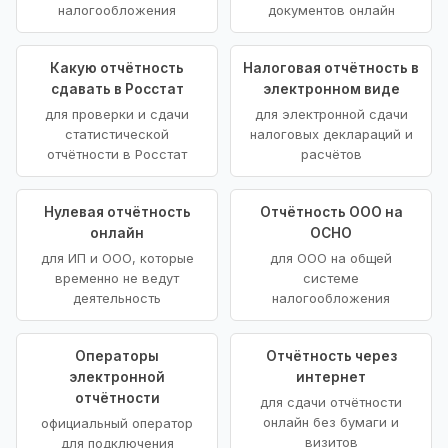
налогообложения
документов онлайн
Какую отчётность
Налоговая отчётность в
сдавать в Росстат
электронном виде
для проверки и сдачи
для электронной сдачи
статистической
налоговых деклараций и
отчётности в Росстат
расчётов
Нулевая отчётность
Отчётность ООО на
онлайн
ОСНО
для ИП и ООО, которые
для ООО на общей
временно не ведут
системе
деятельность
налогообложения
Операторы
Отчётность через
электронной
интернет
отчётности
для сдачи отчётности
онлайн без бумаги и
официальный оператор
визитов
для подключения