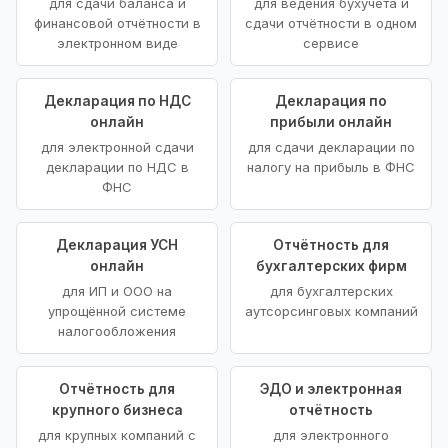
для сдачи баланса и
для ведения бухучёта и
финансовой отчётности в
сдачи отчётности в одном
электронном виде
сервисе
Декларация по НДС
Декларация по
онлайн
прибыли онлайн
для электронной сдачи
для сдачи декларации по
декларации по НДС в
налогу на прибыль в ФНС
ФНС
Декларация УСН
Отчётность для
онлайн
бухгалтерских фирм
для ИП и ООО на
для бухгалтерских
упрощённой системе
аутсорсинговых компаний
налогообложения
Отчётность для
ЭДО и электронная
крупного бизнеса
отчётность
для крупных компаний с
для электронного