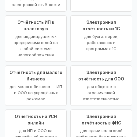
электронной отчётности
Отчётность ИП в
Электронная
налоговую
отчётность из 1С
для индивидуальных
для бухгалтеров,
предпринимателей на
работающих в
любой системе
программах 1С
налогообложения
Отчётность для малого
Электронная
бизнеса
отчётность для ООО
для малого бизнеса — ИП
для обществ с
и ООО на упрощённых
ограниченной
режимах
ответственностью
Отчётность на УСН
Электронная
онлайн
отчётность в ФНС
для ИП и ООО на
для сдачи налоговой
упрощённой системе
отчётности без визитов в