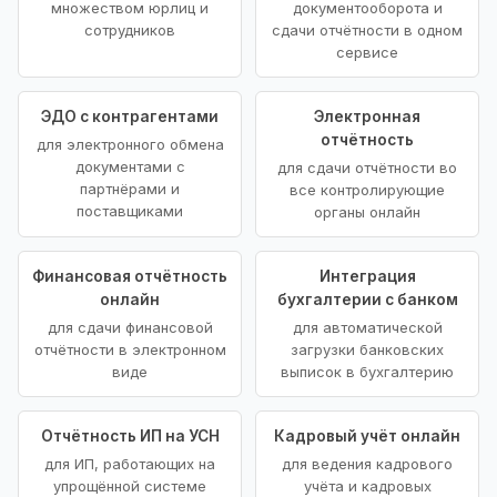
множеством юрлиц и
документооборота и
сотрудников
сдачи отчётности в одном
сервисе
ЭДО с контрагентами
Электронная
отчётность
для электронного обмена
документами с
для сдачи отчётности во
партнёрами и
все контролирующие
поставщиками
органы онлайн
Финансовая отчётность
Интеграция
онлайн
бухгалтерии с банком
для сдачи финансовой
для автоматической
отчётности в электронном
загрузки банковских
виде
выписок в бухгалтерию
Отчётность ИП на УСН
Кадровый учёт онлайн
для ИП, работающих на
для ведения кадрового
упрощённой системе
учёта и кадровых