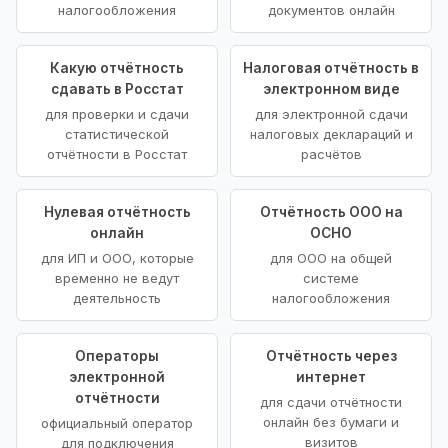
налогообложения
документов онлайн
Какую отчётность
Налоговая отчётность в
сдавать в Росстат
электронном виде
для проверки и сдачи
для электронной сдачи
статистической
налоговых деклараций и
отчётности в Росстат
расчётов
Нулевая отчётность
Отчётность ООО на
онлайн
ОСНО
для ИП и ООО, которые
для ООО на общей
временно не ведут
системе
деятельность
налогообложения
Операторы
Отчётность через
электронной
интернет
отчётности
для сдачи отчётности
онлайн без бумаги и
официальный оператор
визитов
для подключения