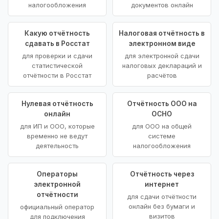
налогообложения
документов онлайн
Какую отчётность
Налоговая отчётность в
сдавать в Росстат
электронном виде
для проверки и сдачи
для электронной сдачи
статистической
налоговых деклараций и
отчётности в Росстат
расчётов
Нулевая отчётность
Отчётность ООО на
онлайн
ОСНО
для ИП и ООО, которые
для ООО на общей
временно не ведут
системе
деятельность
налогообложения
Операторы
Отчётность через
электронной
интернет
отчётности
для сдачи отчётности
онлайн без бумаги и
официальный оператор
визитов
для подключения