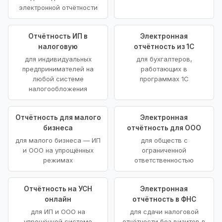
электронной отчётности
Отчётность ИП в
Электронная
налоговую
отчётность из 1С
для индивидуальных
для бухгалтеров,
предпринимателей на
работающих в
любой системе
программах 1С
налогообложения
Отчётность для малого
Электронная
бизнеса
отчётность для ООО
для малого бизнеса — ИП
для обществ с
и ООО на упрощённых
ограниченной
режимах
ответственностью
Отчётность на УСН
Электронная
онлайн
отчётность в ФНС
для ИП и ООО на
для сдачи налоговой
упрощённой системе
отчётности без визитов в