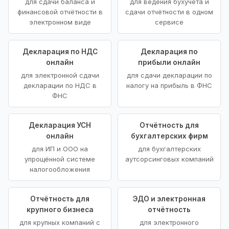
для сдачи баланса и
для ведения бухучёта и
финансовой отчётности в
сдачи отчётности в одном
электронном виде
сервисе
Декларация по НДС
Декларация по
онлайн
прибыли онлайн
для электронной сдачи
для сдачи декларации по
декларации по НДС в
налогу на прибыль в ФНС
ФНС
Декларация УСН
Отчётность для
онлайн
бухгалтерских фирм
для ИП и ООО на
для бухгалтерских
упрощённой системе
аутсорсинговых компаний
налогообложения
Отчётность для
ЭДО и электронная
крупного бизнеса
отчётность
для крупных компаний с
для электронного