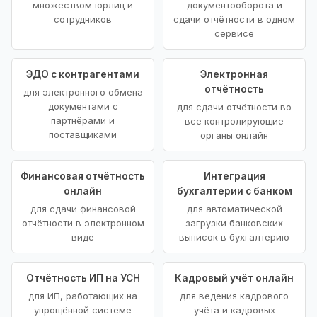
множеством юрлиц и
документооборота и
сотрудников
сдачи отчётности в одном
сервисе
ЭДО с контрагентами
Электронная
отчётность
для электронного обмена
документами с
для сдачи отчётности во
партнёрами и
все контролирующие
поставщиками
органы онлайн
Финансовая отчётность
Интеграция
онлайн
бухгалтерии с банком
для сдачи финансовой
для автоматической
отчётности в электронном
загрузки банковских
виде
выписок в бухгалтерию
Отчётность ИП на УСН
Кадровый учёт онлайн
для ИП, работающих на
для ведения кадрового
упрощённой системе
учёта и кадровых