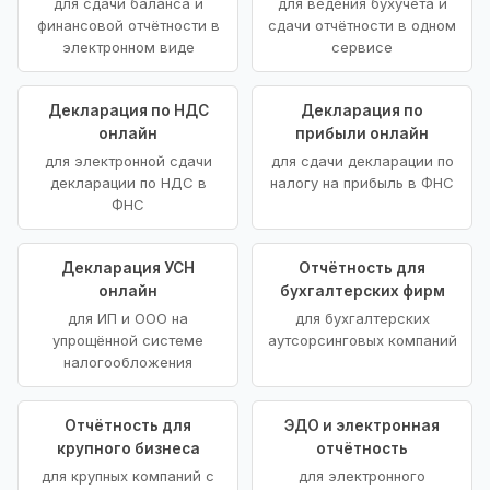
для сдачи баланса и
для ведения бухучёта и
финансовой отчётности в
сдачи отчётности в одном
электронном виде
сервисе
Декларация по НДС
Декларация по
онлайн
прибыли онлайн
для электронной сдачи
для сдачи декларации по
декларации по НДС в
налогу на прибыль в ФНС
ФНС
Декларация УСН
Отчётность для
онлайн
бухгалтерских фирм
для ИП и ООО на
для бухгалтерских
упрощённой системе
аутсорсинговых компаний
налогообложения
Отчётность для
ЭДО и электронная
крупного бизнеса
отчётность
для крупных компаний с
для электронного