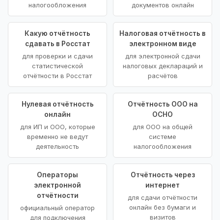
налогообложения
документов онлайн
Какую отчётность
Налоговая отчётность в
сдавать в Росстат
электронном виде
для проверки и сдачи
для электронной сдачи
статистической
налоговых деклараций и
отчётности в Росстат
расчётов
Нулевая отчётность
Отчётность ООО на
онлайн
ОСНО
для ИП и ООО, которые
для ООО на общей
временно не ведут
системе
деятельность
налогообложения
Операторы
Отчётность через
электронной
интернет
отчётности
для сдачи отчётности
онлайн без бумаги и
официальный оператор
визитов
для подключения