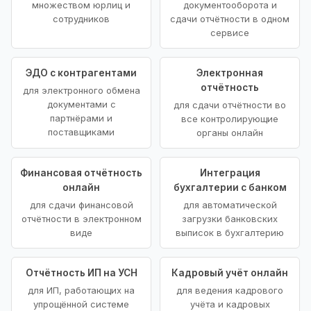
множеством юрлиц и
документооборота и
сотрудников
сдачи отчётности в одном
сервисе
ЭДО с контрагентами
Электронная
отчётность
для электронного обмена
документами с
для сдачи отчётности во
партнёрами и
все контролирующие
поставщиками
органы онлайн
Финансовая отчётность
Интеграция
онлайн
бухгалтерии с банком
для сдачи финансовой
для автоматической
отчётности в электронном
загрузки банковских
виде
выписок в бухгалтерию
Отчётность ИП на УСН
Кадровый учёт онлайн
для ИП, работающих на
для ведения кадрового
упрощённой системе
учёта и кадровых