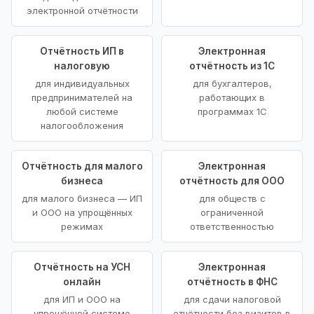
электронной отчётности
Отчётность ИП в
Электронная
налоговую
отчётность из 1С
для индивидуальных
для бухгалтеров,
предпринимателей на
работающих в
любой системе
программах 1С
налогообложения
Отчётность для малого
Электронная
бизнеса
отчётность для ООО
для малого бизнеса — ИП
для обществ с
и ООО на упрощённых
ограниченной
режимах
ответственностью
Отчётность на УСН
Электронная
онлайн
отчётность в ФНС
для ИП и ООО на
для сдачи налоговой
упрощённой системе
отчётности без визитов в