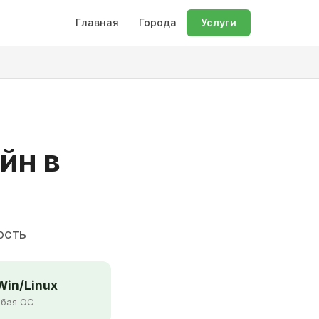
Главная
Города
Услуги
йн в
ость
in/Linux
бая ОС