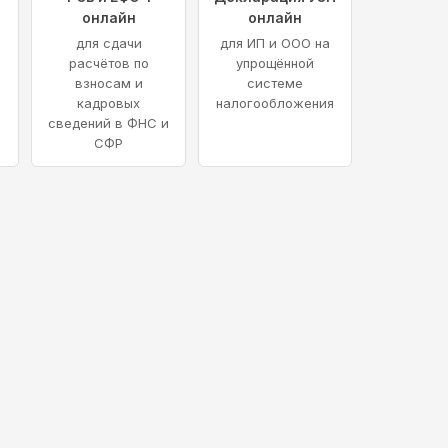
онлайн
онлайн
для сдачи
для ИП и ООО на
расчётов по
упрощённой
взносам и
системе
кадровых
налогообложения
сведений в ФНС и
СФР