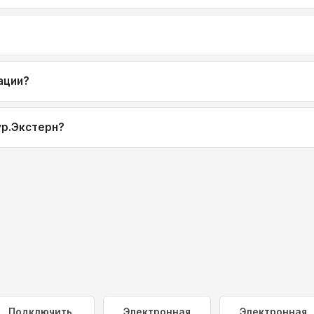
ации?
ур.Экстерн?
Подключить
Электронная
Электронная