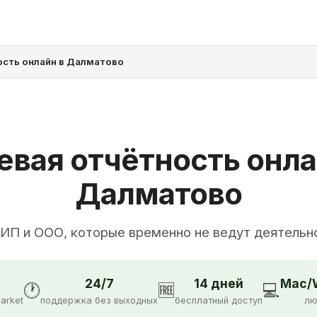
ость онлайн в Далматово
евая отчётность онла
Далматово
 ИП и ООО, которые временно не ведут деятельн
24/7
14 дней
Mac/W
🕐
🆓
💻
arket
поддержка без выходных
бесплатный доступ
лю