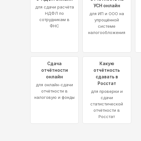
УСН онлайн
для сдачи расчёта
НДФЛ по
для ИП и ООО на
сотрудникам в
упрощённой
ФНС
системе
налогообложения
Сдача
Какую
отчётности
отчётность
онлайн
сдавать в
Росстат
для онлайн-сдачи
отчётности в
для проверки и
налоговую и фонды
сдачи
статистической
отчётности в
Росстат