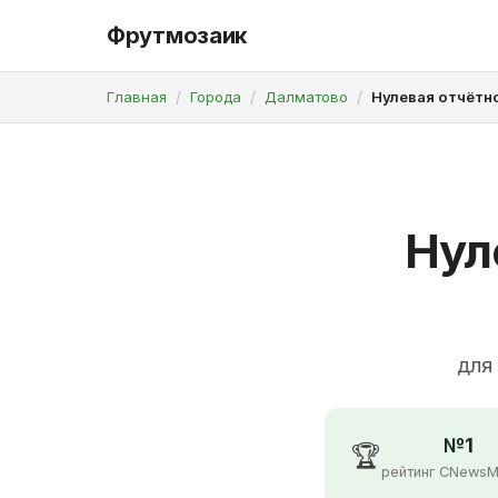
Фрутмозаик
Главная
Города
Далматово
Нулевая отчётн
Нул
для
№1
🏆
рейтинг CNewsM