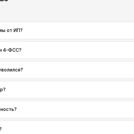
мы от ИП?
 и 4-ФСС?
уволился?
ор?
тность?
?