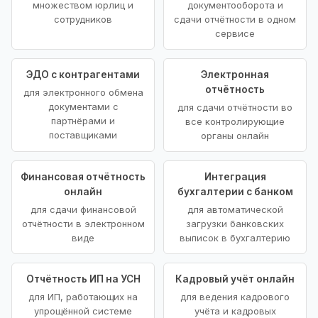
множеством юрлиц и
документооборота и
сотрудников
сдачи отчётности в одном
сервисе
ЭДО с контрагентами
Электронная
отчётность
для электронного обмена
документами с
для сдачи отчётности во
партнёрами и
все контролирующие
поставщиками
органы онлайн
Финансовая отчётность
Интеграция
онлайн
бухгалтерии с банком
для сдачи финансовой
для автоматической
отчётности в электронном
загрузки банковских
виде
выписок в бухгалтерию
Отчётность ИП на УСН
Кадровый учёт онлайн
для ИП, работающих на
для ведения кадрового
упрощённой системе
учёта и кадровых