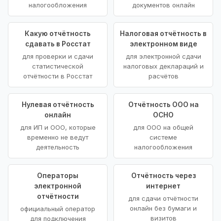
налогообложения
документов онлайн
Какую отчётность
Налоговая отчётность в
сдавать в Росстат
электронном виде
для проверки и сдачи
для электронной сдачи
статистической
налоговых деклараций и
отчётности в Росстат
расчётов
Нулевая отчётность
Отчётность ООО на
онлайн
ОСНО
для ИП и ООО, которые
для ООО на общей
временно не ведут
системе
деятельность
налогообложения
Операторы
Отчётность через
электронной
интернет
отчётности
для сдачи отчётности
онлайн без бумаги и
официальный оператор
визитов
для подключения