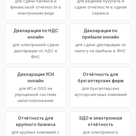
для сдачи баланса и
для ведения бухучёта и
финансовой отчётности в
сдачи отчётности в одном
электронном виде
сервисе
Декларация по НДС
Декларация по
онлайн
прибыли онлайн
для электронной сдачи
для сдачи декларации по
декларации по НДС в
налогу на прибыль в ФНС
ФНС
Декларация УСН
Отчётность для
онлайн
бухгалтерских фирм
для ИП и ООО на
для бухгалтерских
упрощённой системе
аутсорсинговых компаний
налогообложения
Отчётность для
ЭДО и электронная
крупного бизнеса
отчётность
для крупных компаний с
для электронного