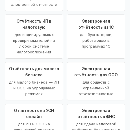
электронной отчётности
Отчётность ИП в
Электронная
налоговую
отчётность из 1С
для индивидуальных
для бухгалтеров,
предпринимателей на
работающих в
любой системе
программах 1С
налогообложения
Отчётность для малого
Электронная
бизнеса
отчётность для ООО
для малого бизнеса — ИП
для обществ с
и ООО на упрощённых
ограниченной
режимах
ответственностью
Отчётность на УСН
Электронная
онлайн
отчётность в ФНС
для ИП и ООО на
для сдачи налоговой
упрощённой системе
отчётности без визитов в