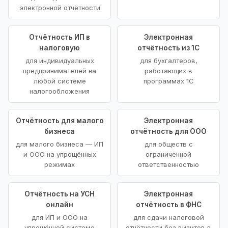
электронной отчётности
Отчётность ИП в
Электронная
налоговую
отчётность из 1С
для индивидуальных
для бухгалтеров,
предпринимателей на
работающих в
любой системе
программах 1С
налогообложения
Отчётность для малого
Электронная
бизнеса
отчётность для ООО
для малого бизнеса — ИП
для обществ с
и ООО на упрощённых
ограниченной
режимах
ответственностью
Отчётность на УСН
Электронная
онлайн
отчётность в ФНС
для ИП и ООО на
для сдачи налоговой
упрощённой системе
отчётности без визитов в