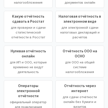
налогообложения
документов онлайн
Какую отчётность
Налоговая отчётность в
сдавать в Росстат
электронном виде
для проверки и сдачи
для электронной сдачи
статистической
налоговых деклараций и
отчётности в Росстат
расчётов
Нулевая отчётность
Отчётность ООО на
онлайн
ОСНО
для ИП и ООО, которые
для ООО на общей
временно не ведут
системе
деятельность
налогообложения
Операторы
Отчётность через
электронной
интернет
отчётности
для сдачи отчётности
онлайн без бумаги и
официальный оператор
визитов
для подключения