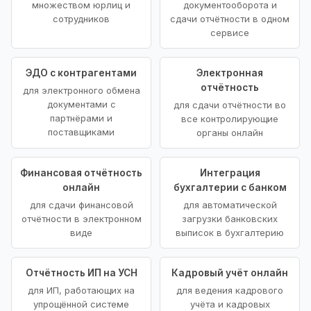
множеством юрлиц и
документооборота и
сотрудников
сдачи отчётности в одном
сервисе
ЭДО с контрагентами
Электронная
отчётность
для электронного обмена
документами с
для сдачи отчётности во
партнёрами и
все контролирующие
поставщиками
органы онлайн
Финансовая отчётность
Интеграция
онлайн
бухгалтерии с банком
для сдачи финансовой
для автоматической
отчётности в электронном
загрузки банковских
виде
выписок в бухгалтерию
Отчётность ИП на УСН
Кадровый учёт онлайн
для ИП, работающих на
для ведения кадрового
упрощённой системе
учёта и кадровых