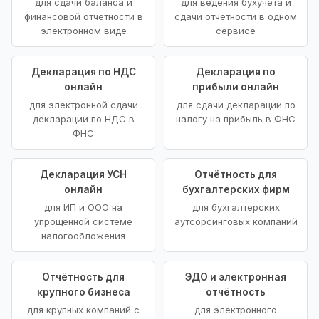
для сдачи баланса и
для ведения бухучёта и
финансовой отчётности в
сдачи отчётности в одном
электронном виде
сервисе
Декларация по НДС
Декларация по
онлайн
прибыли онлайн
для электронной сдачи
для сдачи декларации по
декларации по НДС в
налогу на прибыль в ФНС
ФНС
Декларация УСН
Отчётность для
онлайн
бухгалтерских фирм
для ИП и ООО на
для бухгалтерских
упрощённой системе
аутсорсинговых компаний
налогообложения
Отчётность для
ЭДО и электронная
крупного бизнеса
отчётность
для крупных компаний с
для электронного