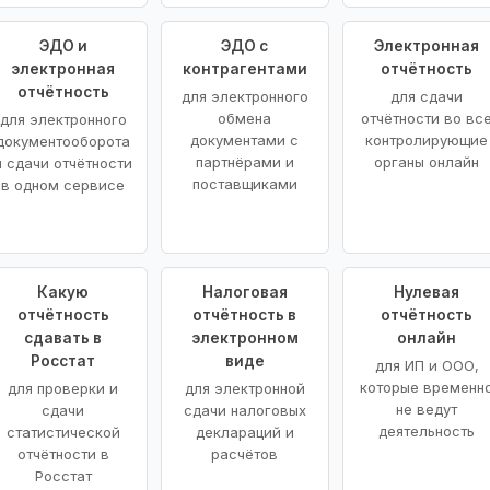
ЭДО и
ЭДО с
Электронная
электронная
контрагентами
отчётность
отчётность
для электронного
для сдачи
обмена
отчётности во вс
для электронного
документами с
контролирующие
документооборота
партнёрами и
органы онлайн
и сдачи отчётности
поставщиками
в одном сервисе
Какую
Налоговая
Нулевая
отчётность
отчётность в
отчётность
сдавать в
электронном
онлайн
Росстат
виде
для ИП и ООО,
которые временн
для проверки и
для электронной
не ведут
сдачи
сдачи налоговых
деятельность
статистической
деклараций и
отчётности в
расчётов
Росстат