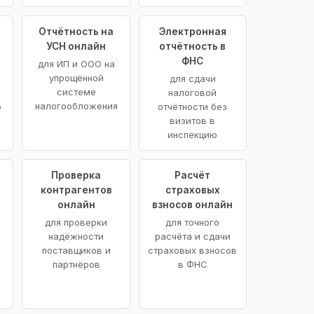
Отчётность на
Электронная
УСН онлайн
отчётность в
ФНС
для ИП и ООО на
упрощённой
для сдачи
системе
налоговой
налогообложения
ю
отчётности без
визитов в
инспекцию
Проверка
Расчёт
контрагентов
страховых
онлайн
взносов онлайн
для проверки
для точного
надёжности
расчёта и сдачи
поставщиков и
страховых взносов
партнёров
в ФНС