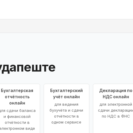
удапеште
Бухгалтерская
Бухгалтерский
Декларация по
отчётность
учёт онлайн
НДС онлайн
онлайн
для ведения
для электронной
бухучёта и сдачи
сдачи деклараци
для сдачи баланса
отчётности в
по НДС в ФНС
и финансовой
одном сервисе
отчётности в
электронном виде