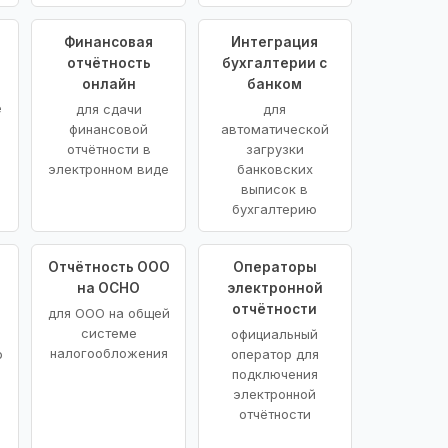
Финансовая
Интеграция
отчётность
бухгалтерии с
онлайн
банком
е
для сдачи
для
финансовой
автоматической
отчётности в
загрузки
электронном виде
банковских
выписок в
бухгалтерию
Отчётность ООО
Операторы
на ОСНО
электронной
отчётности
для ООО на общей
системе
официальный
налогообложения
о
оператор для
подключения
электронной
отчётности