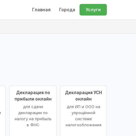
Главная
Города
Услуги
Декларация по
Декларация УСН
прибыли онлайн
онлайн
для сдачи
для ИП и ООО на
и
декларации по
упрощённой
налогу на прибыль
системе
в ФНС
налогообложения