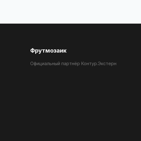
Фрутмозаик
Официальный партнёр Контур.Экстерн