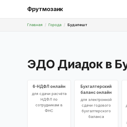
Фрутмозаик
Главная
Города
Будапешт
ЭДО Диадок в Б
6-НДФЛ онлайн
Бухгалтерский
баланс онлайн
для сдачи расчёта
НДФЛ по
для электронной
сотрудникам в
сдачи годового
ФНС
бухгалтерского
баланса