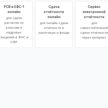
РСВ и ЕФС-1
Сдача
Сервис
онлайн
отчётности
электронной
онлайн
отчётности
для сдачи
расчётов по
для онлайн-сдачи
для
взносам и
отчётности в
самостоятельной
кадровых
налоговую и фонды
сдачи отчётности
сведений в ФНС и
через интернет
СФР