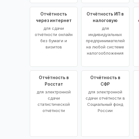
Отчётность
Отчётность ИП в
через интернет
налоговую
для сдачи
для
отчётности онлайн
индивидуальных
без бумаги и
предпринимателей
визитов
на любой системе
налогообложения
Отчётность в
Отчётность в
Росстат
СФР
для электронной
для электронной
сдачи
сдачи отчётности в
статистической
Социальный фонд
отчётности
России