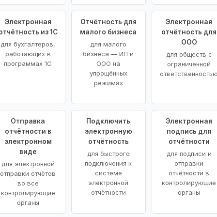
Электронная
Отчётность для
Электронная
отчётность из 1С
малого бизнеса
отчётность для
ООО
для бухгалтеров,
для малого
работающих в
бизнеса — ИП и
для обществ с
программах 1С
ООО на
ограниченной
упрощённых
ответственность
режимах
Отправка
Подключить
Электронная
отчётности в
электронную
подпись для
электронном
отчётность
отчётности
виде
для быстрого
для подписи и
подключения к
отправки
для электронной
системе
отчётности в
отправки отчётов
электронной
контролирующие
во все
отчётности
органы
контролирующие
органы