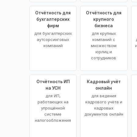
Отчётность для
Отчётность для
бухгалтерских
крупного
фирм
бизнеса
для бухгалтерских
для крупных
аутсорсинговых
компаний с
компаний
множеством
юрлиц и
сотрудников
Отчётность ИП
Кадровый учёт
на УСН
онлайн
для ИП,
для ведения
работающих на
кадрового учёта и
упрощённой
кадровых
системе
документов онлайн
налогообложения