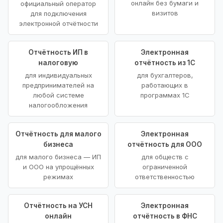
онлайн без бумаги и
официальный оператор
визитов
для подключения
электронной отчётности
Отчётность ИП в
Электронная
налоговую
отчётность из 1С
для индивидуальных
для бухгалтеров,
предпринимателей на
работающих в
любой системе
программах 1С
налогообложения
Отчётность для малого
Электронная
бизнеса
отчётность для ООО
для малого бизнеса — ИП
для обществ с
и ООО на упрощённых
ограниченной
режимах
ответственностью
Отчётность на УСН
Электронная
онлайн
отчётность в ФНС