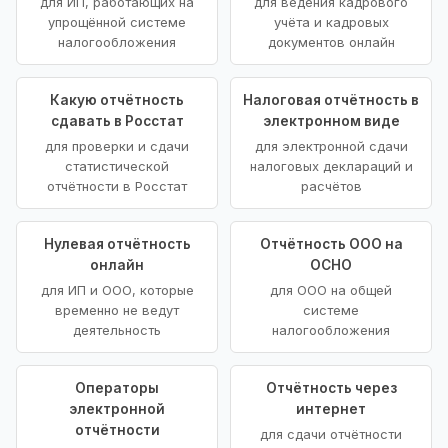
для ИП, работающих на
для ведения кадрового
упрощённой системе
учёта и кадровых
налогообложения
документов онлайн
Какую отчётность
Налоговая отчётность в
сдавать в Росстат
электронном виде
для проверки и сдачи
для электронной сдачи
статистической
налоговых деклараций и
отчётности в Росстат
расчётов
Нулевая отчётность
Отчётность ООО на
онлайн
ОСНО
для ИП и ООО, которые
для ООО на общей
временно не ведут
системе
деятельность
налогообложения
Операторы
Отчётность через
электронной
интернет
отчётности
для сдачи отчётности