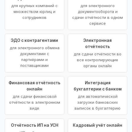
для крупных компаний с
для электронного
множеством юрлиц и
документооборота и
сотрудников
сдачи отчётности в одном
сервисе
ЭДО с контрагентами
Электронная
отчётность
для электронного обмена
документами с
для сдачи отчётности во
партнёрами и
все контролирующие
поставщиками
органы онлайн
Финансовая отчётность
Интеграция
онлайн
бухгалтерии с банком
для сдачи финансовой
для автоматической
отчётности в электронном
загрузки банковских
виде
выписок в бухгалтерию
Отчётность ИП на УСН
Кадровый учёт онлайн