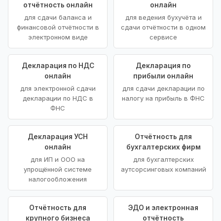
отчётность онлайн
онлайн
для сдачи баланса и
для ведения бухучёта и
финансовой отчётности в
сдачи отчётности в одном
электронном виде
сервисе
Декларация по НДС
Декларация по
онлайн
прибыли онлайн
для электронной сдачи
для сдачи декларации по
декларации по НДС в
налогу на прибыль в ФНС
ФНС
Декларация УСН
Отчётность для
онлайн
бухгалтерских фирм
для ИП и ООО на
для бухгалтерских
упрощённой системе
аутсорсинговых компаний
налогообложения
Отчётность для
ЭДО и электронная
крупного бизнеса
отчётность