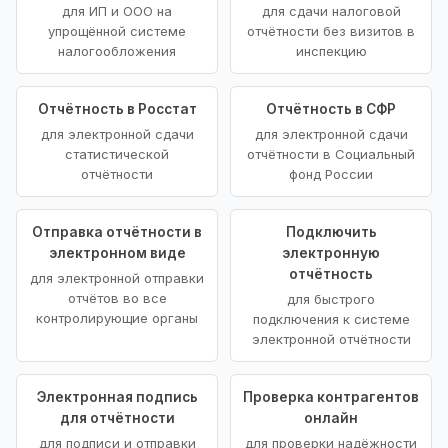
для ИП и ООО на
для сдачи налоговой
упрощённой системе
отчётности без визитов в
налогообложения
инспекцию
Отчётность в Росстат
Отчётность в СФР
для электронной сдачи
для электронной сдачи
статистической
отчётности в Социальный
отчётности
фонд России
Отправка отчётности в
Подключить
электронном виде
электронную
отчётность
для электронной отправки
отчётов во все
для быстрого
контролирующие органы
подключения к системе
электронной отчётности
Электронная подпись
Проверка контрагентов
для отчётности
онлайн
для подписи и отправки
для проверки надёжности