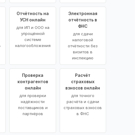
Отчётность на
Электронная
УСН онлайн
отчётность в
ФНС
для ИП и ООО на
упрощённой
для сдачи
системе
налоговой
налогообложения
ю
отчётности без
визитов в
инспекцию
Проверка
Расчёт
контрагентов
страховых
онлайн
взносов онлайн
для проверки
для точного
надёжности
расчёта и сдачи
поставщиков и
страховых взносов
партнёров
в ФНС