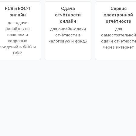
РСВ и ЕФС-1
Сдача
Сервис
онлайн
отчётности
электронной
онлайн
отчётности
для сдачи
расчётов по
для онлайн-сдачи
для
взносам и
отчётности в
самостоятельной
кадровых
налоговую и фонды
сдачи отчётности
сведений в ФНС и
через интернет
СФР