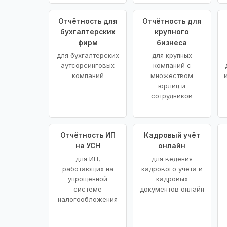
Отчётность для
Отчётность для
бухгалтерских
крупного
фирм
бизнеса
для бухгалтерских
для крупных
аутсорсинговых
компаний с
компаний
множеством
юрлиц и
сотрудников
Отчётность ИП
Кадровый учёт
на УСН
онлайн
для ИП,
для ведения
работающих на
кадрового учёта и
упрощённой
кадровых
системе
документов онлайн
налогообложения