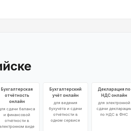
ийске
Бухгалтерская
Бухгалтерский
Декларация по
отчётность
учёт онлайн
НДС онлайн
онлайн
для ведения
для электронной
бухучёта и сдачи
сдачи деклараци
для сдачи баланса
отчётности в
по НДС в ФНС
и финансовой
одном сервисе
отчётности в
электронном виде