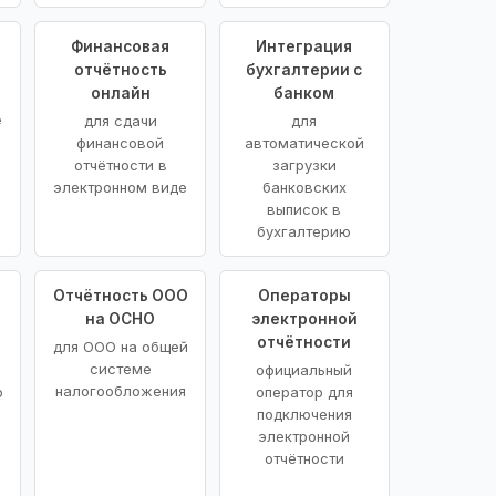
Финансовая
Интеграция
отчётность
бухгалтерии с
онлайн
банком
е
для сдачи
для
финансовой
автоматической
отчётности в
загрузки
электронном виде
банковских
выписок в
бухгалтерию
Отчётность ООО
Операторы
на ОСНО
электронной
отчётности
для ООО на общей
системе
официальный
налогообложения
о
оператор для
подключения
электронной
отчётности