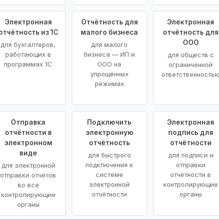
Электронная
Отчётность для
Электронная
отчётность из 1С
малого бизнеса
отчётность для
ООО
для бухгалтеров,
для малого
работающих в
бизнеса — ИП и
для обществ с
программах 1С
ООО на
ограниченной
упрощённых
ответственность
режимах
Отправка
Подключить
Электронная
отчётности в
электронную
подпись для
электронном
отчётность
отчётности
виде
для быстрого
для подписи и
подключения к
отправки
для электронной
системе
отчётности в
отправки отчётов
электронной
контролирующие
во все
отчётности
органы
контролирующие
органы