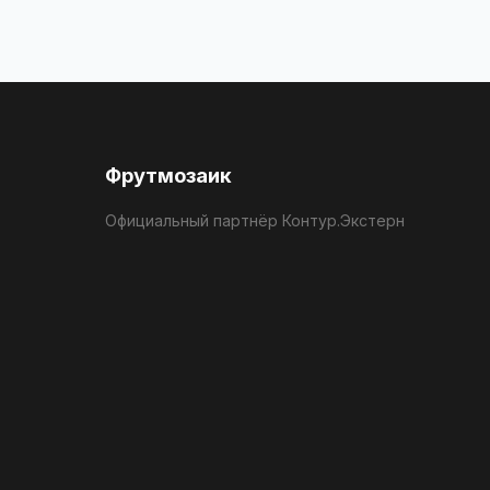
Фрутмозаик
Официальный партнёр Контур.Экстерн