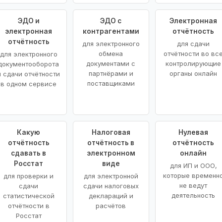
ЭДО и
ЭДО с
Электронная
электронная
контрагентами
отчётность
отчётность
для электронного
для сдачи
обмена
отчётности во вс
для электронного
документами с
контролирующие
документооборота
партнёрами и
органы онлайн
и сдачи отчётности
поставщиками
в одном сервисе
Какую
Налоговая
Нулевая
отчётность
отчётность в
отчётность
сдавать в
электронном
онлайн
Росстат
виде
для ИП и ООО,
которые временн
для проверки и
для электронной
не ведут
сдачи
сдачи налоговых
деятельность
статистической
деклараций и
отчётности в
расчётов
Росстат