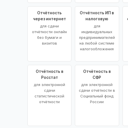
Отчётность
Отчётность ИП в
через интернет
налоговую
для сдачи
для
отчётности онлайн
индивидуальных
без бумаги и
предпринимателей
визитов
на любой системе
налогообложения
Отчётность в
Отчётность в
Росстат
СФР
для электронной
для электронной
сдачи
сдачи отчётности в
статистической
Социальный фонд
отчётности
России