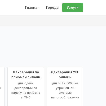
Главная
Города
Услуги
Декларация по
Декларация УСН
прибыли онлайн
онлайн
для сдачи
для ИП и ООО на
и
декларации по
упрощённой
налогу на прибыль
системе
в ФНС
налогообложения