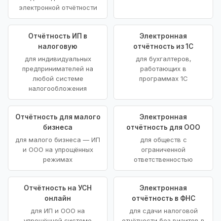
электронной отчётности
Отчётность ИП в
Электронная
налоговую
отчётность из 1С
для индивидуальных
для бухгалтеров,
предпринимателей на
работающих в
любой системе
программах 1С
налогообложения
Отчётность для малого
Электронная
бизнеса
отчётность для ООО
для малого бизнеса — ИП
для обществ с
и ООО на упрощённых
ограниченной
режимах
ответственностью
Отчётность на УСН
Электронная
онлайн
отчётность в ФНС
для ИП и ООО на
для сдачи налоговой
упрощённой системе
отчётности без визитов в