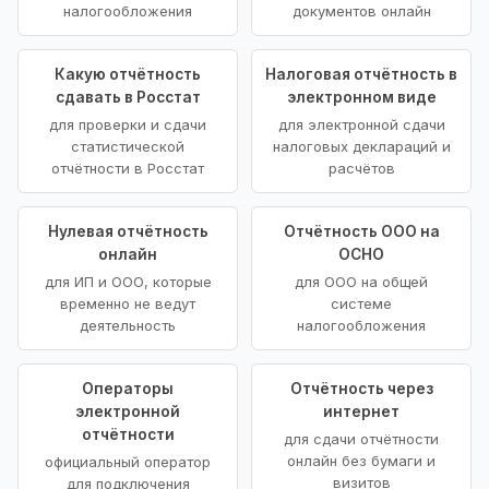
налогообложения
документов онлайн
Какую отчётность
Налоговая отчётность в
сдавать в Росстат
электронном виде
для проверки и сдачи
для электронной сдачи
статистической
налоговых деклараций и
отчётности в Росстат
расчётов
Нулевая отчётность
Отчётность ООО на
онлайн
ОСНО
для ИП и ООО, которые
для ООО на общей
временно не ведут
системе
деятельность
налогообложения
Операторы
Отчётность через
электронной
интернет
отчётности
для сдачи отчётности
онлайн без бумаги и
официальный оператор
визитов
для подключения