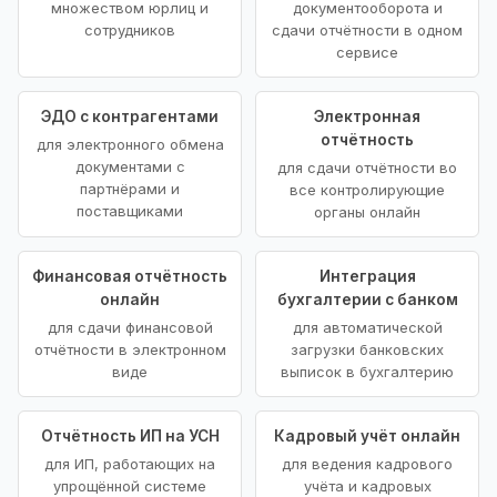
множеством юрлиц и
документооборота и
сотрудников
сдачи отчётности в одном
сервисе
ЭДО с контрагентами
Электронная
отчётность
для электронного обмена
документами с
для сдачи отчётности во
партнёрами и
все контролирующие
поставщиками
органы онлайн
Финансовая отчётность
Интеграция
онлайн
бухгалтерии с банком
для сдачи финансовой
для автоматической
отчётности в электронном
загрузки банковских
виде
выписок в бухгалтерию
Отчётность ИП на УСН
Кадровый учёт онлайн
для ИП, работающих на
для ведения кадрового
упрощённой системе
учёта и кадровых