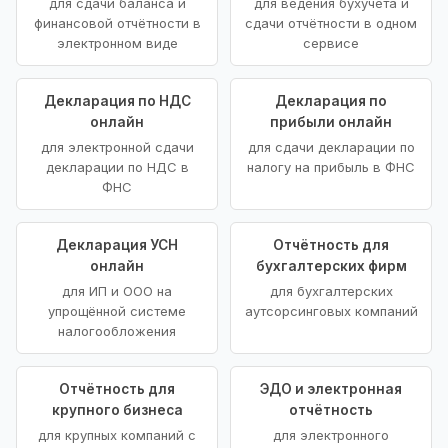
для сдачи баланса и
для ведения бухучёта и
финансовой отчётности в
сдачи отчётности в одном
электронном виде
сервисе
Декларация по НДС
Декларация по
онлайн
прибыли онлайн
для электронной сдачи
для сдачи декларации по
декларации по НДС в
налогу на прибыль в ФНС
ФНС
Декларация УСН
Отчётность для
онлайн
бухгалтерских фирм
для ИП и ООО на
для бухгалтерских
упрощённой системе
аутсорсинговых компаний
налогообложения
Отчётность для
ЭДО и электронная
крупного бизнеса
отчётность
для крупных компаний с
для электронного