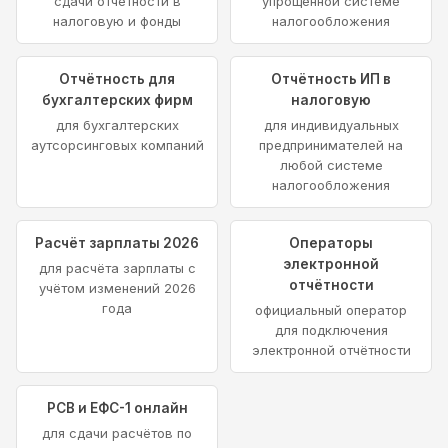
сдачи отчётности в
упрощённой системе
налоговую и фонды
налогообложения
Отчётность для
Отчётность ИП в
бухгалтерских фирм
налоговую
для бухгалтерских
для индивидуальных
аутсорсинговых компаний
предпринимателей на
любой системе
налогообложения
Расчёт зарплаты 2026
Операторы
электронной
для расчёта зарплаты с
отчётности
учётом изменений 2026
года
официальный оператор
для подключения
электронной отчётности
РСВ и ЕФС-1 онлайн
для сдачи расчётов по