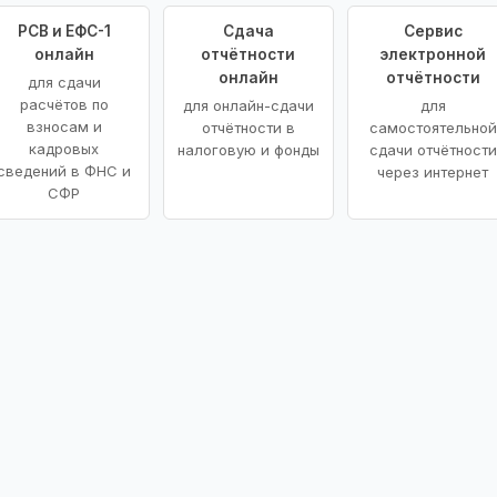
РСВ и ЕФС-1
Сдача
Сервис
онлайн
отчётности
электронной
онлайн
отчётности
для сдачи
расчётов по
для онлайн-сдачи
для
взносам и
отчётности в
самостоятельной
кадровых
налоговую и фонды
сдачи отчётности
сведений в ФНС и
через интернет
СФР