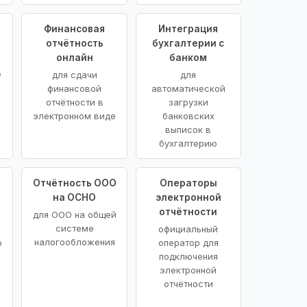
Финансовая
Интеграция
отчётность
бухгалтерии с
онлайн
банком
е
для сдачи
для
финансовой
автоматической
отчётности в
загрузки
электронном виде
банковских
выписок в
бухгалтерию
Отчётность ООО
Операторы
на ОСНО
электронной
отчётности
для ООО на общей
системе
официальный
налогообложения
о
оператор для
подключения
электронной
отчётности