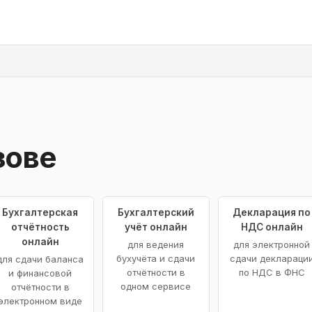
зове
Бухгалтерская
Бухгалтерский
Декларация по
отчётность
учёт онлайн
НДС онлайн
онлайн
для ведения
для электронной
бухучёта и сдачи
сдачи деклараци
для сдачи баланса
отчётности в
по НДС в ФНС
и финансовой
одном сервисе
отчётности в
электронном виде