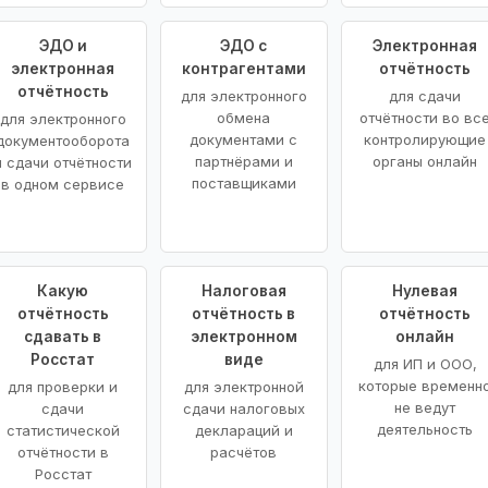
ЭДО и
ЭДО с
Электронная
электронная
контрагентами
отчётность
отчётность
для электронного
для сдачи
обмена
отчётности во вс
для электронного
документами с
контролирующие
документооборота
партнёрами и
органы онлайн
и сдачи отчётности
поставщиками
в одном сервисе
Какую
Налоговая
Нулевая
отчётность
отчётность в
отчётность
сдавать в
электронном
онлайн
Росстат
виде
для ИП и ООО,
которые временн
для проверки и
для электронной
не ведут
сдачи
сдачи налоговых
деятельность
статистической
деклараций и
отчётности в
расчётов
Росстат