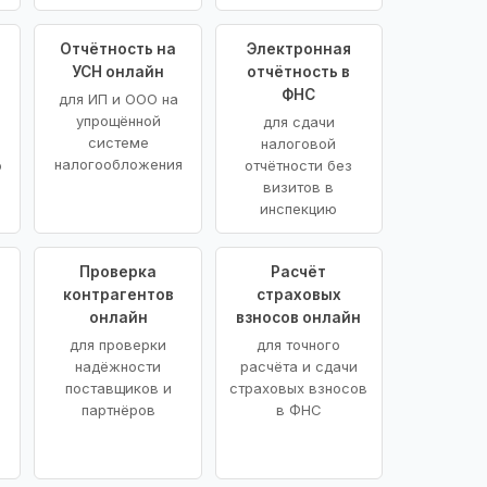
Отчётность на
Электронная
УСН онлайн
отчётность в
ФНС
для ИП и ООО на
упрощённой
для сдачи
системе
налоговой
налогообложения
ю
отчётности без
визитов в
инспекцию
Проверка
Расчёт
контрагентов
страховых
онлайн
взносов онлайн
для проверки
для точного
надёжности
расчёта и сдачи
поставщиков и
страховых взносов
партнёров
в ФНС