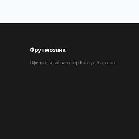
Фрутмозаик
Официальный партнёр Контур.Экстерн