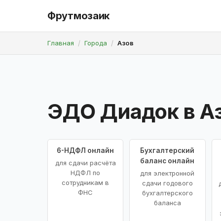
Фрутмозаик
Главная
Города
Азов
ЭДО Диадок в А
6-НДФЛ онлайн
Бухгалтерский
баланс онлайн
для сдачи расчёта
НДФЛ по
для электронной
сотрудникам в
сдачи годового
ФНС
бухгалтерского
баланса