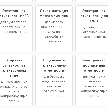
Электронная
Отчётность для
Электронная
отчётность из 1С
малого бизнеса
отчётность для
ООО
для бухгалтеров,
для малого
работающих в
бизнеса — ИП и
для обществ с
программах 1С
ООО на
ограниченной
упрощённых
ответственность
режимах
Отправка
Подключить
Электронная
отчётности в
электронную
подпись для
электронном
отчётность
отчётности
виде
для быстрого
для подписи и
подключения к
отправки
для электронной
системе
отчётности в
отправки отчётов
электронной
контролирующие
во все
отчётности
органы
контролирующие
органы