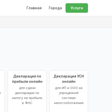
Главная
Города
Услуги
Декларация по
Декларация УСН
прибыли онлайн
онлайн
для сдачи
для ИП и ООО на
и
декларации по
упрощённой
налогу на прибыль
системе
в ФНС
налогообложения