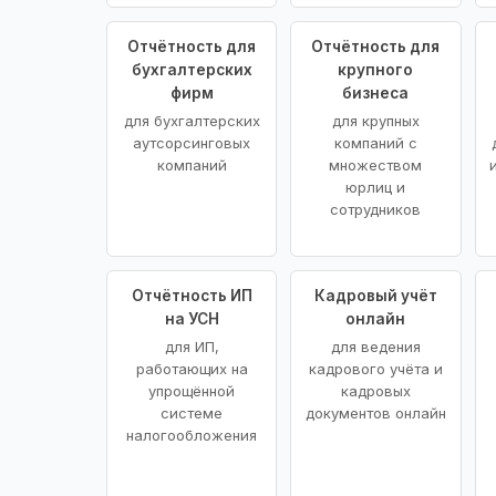
Отчётность для
Отчётность для
бухгалтерских
крупного
фирм
бизнеса
для бухгалтерских
для крупных
аутсорсинговых
компаний с
компаний
множеством
юрлиц и
сотрудников
Отчётность ИП
Кадровый учёт
на УСН
онлайн
для ИП,
для ведения
работающих на
кадрового учёта и
упрощённой
кадровых
системе
документов онлайн
налогообложения