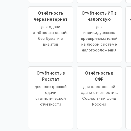
Отчётность
Отчётность ИП в
через интернет
налоговую
для сдачи
для
отчётности онлайн
индивидуальных
без бумаги и
предпринимателей
визитов
на любой системе
налогообложения
Отчётность в
Отчётность в
Росстат
СФР
для электронной
для электронной
сдачи
сдачи отчётности в
статистической
Социальный фонд
отчётности
России