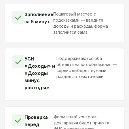
Заполнение
Пошаговый мастер с
✓
подсказками — введите
за 5 минут
доходы и расходы, форма
заполнится сама.
УСН
Поддерживаются оба
✓
объекта налогообложения —
«Доходы» и
сервис выберет нужный
«Доходы
раздел автоматически.
минус
расходы»
Проверка
Форматный контроль:
✓
декларация будет принята
перед
ФНС с первого раза.