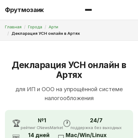
Фрутмозаик
Главная
Города
Арти
Декларация УСН онлайн в Артях
Декларация УСН онлайн в
Артях
для ИП и ООО на упрощённой системе
налогообложения
№1
24/7
🏆
🕐
рейтинг CNewsMarket
поддержка без выходных
14 дней
Mac/Win/Linux