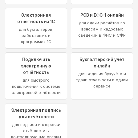
Электронная
РСВ и ЕФС-1 онлайн
отчётность из 1С
для сдачи расчётов по
взносам и кадровых
для бухгалтеров,
сведений в ФНС и СФР
работающих в
программах 1С
Подключить
Бухгалтерский учёт
электронную
онлайн
отчётность
для ведения бухучёта и
сдачи отчётности в одном
для быстрого
сервисе
подключения к системе
электронной отчётности
Электронная подпись
для отчётности
для подписи и отправки
отчётности в
контролирующие органы