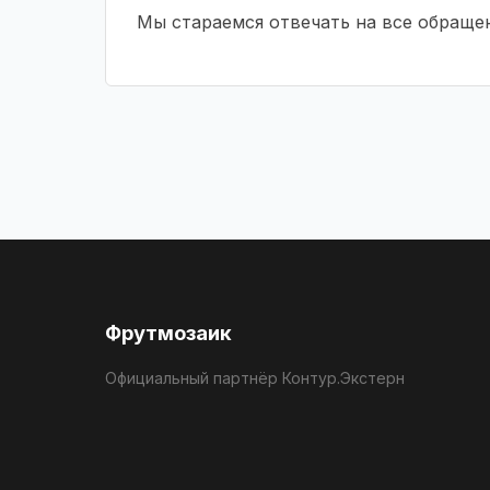
Мы стараемся отвечать на все обращен
Фрутмозаик
Официальный партнёр Контур.Экстерн