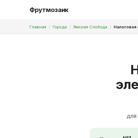
Фрутмозаик
Главная
Города
Ямская Слобода
Налоговая 
Н
эле
для