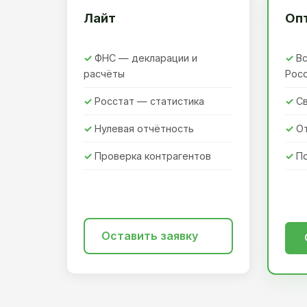
Лайт
Оп
ФНС — декларации и
Вс
расчёты
Рос
Росстат — статистика
Св
Нулевая отчётность
О
Проверка контрагентов
П
Оставить заявку