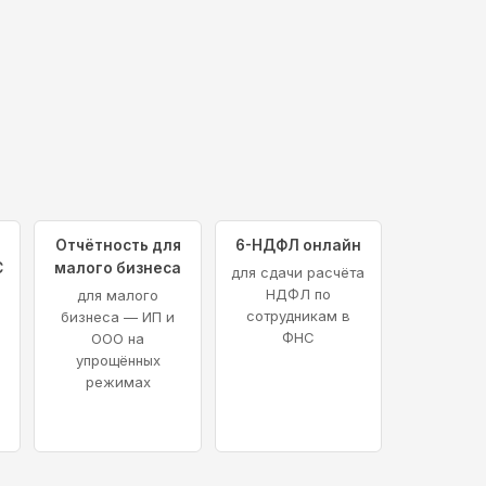
Отчётность для
6-НДФЛ онлайн
С
малого бизнеса
для сдачи расчёта
НДФЛ по
для малого
сотрудникам в
бизнеса — ИП и
ФНС
ООО на
упрощённых
режимах