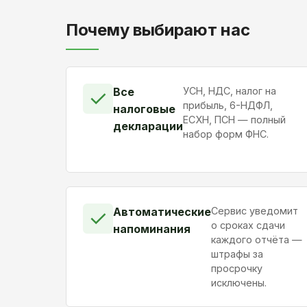
Почему выбирают нас
Все
УСН, НДС, налог на
✓
прибыль, 6-НДФЛ,
налоговые
ЕСХН, ПСН — полный
декларации
набор форм ФНС.
Автоматические
Сервис уведомит
✓
о сроках сдачи
напоминания
каждого отчёта —
штрафы за
просрочку
исключены.