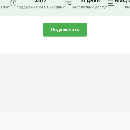
24/7
14 дней
Mac/W
🕐
🆓
💻
arket
поддержка без выходных
бесплатный доступ
лю
Подключить