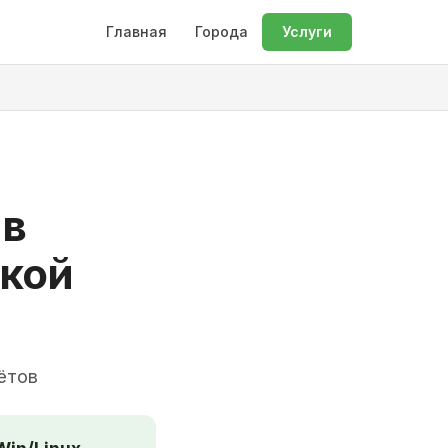
Главная
Города
Услуги
 в
ской
ётов