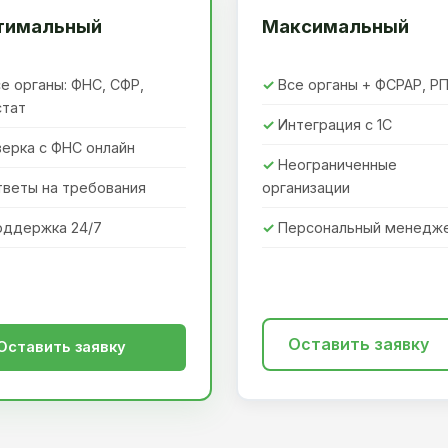
тимальный
Максимальный
е органы: ФНС, СФР,
Все органы + ФСРАР, Р
стат
Интеграция с 1С
ерка с ФНС онлайн
Неограниченные
тветы на требования
организации
оддержка 24/7
Персональный менедж
Оставить заявку
Оставить заявку