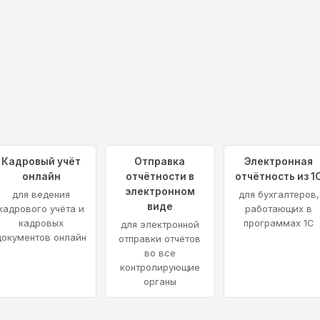
Кадровый учёт
Отправка
Электронная
онлайн
отчётности в
отчётность из 1
электронном
для ведения
для бухгалтеров,
виде
кадрового учёта и
работающих в
кадровых
программах 1С
для электронной
документов онлайн
отправки отчётов
во все
контролирующие
органы