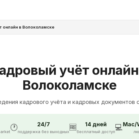
т онлайн в Волоколамске
адровый учёт онлайн
Волоколамске
едения кадрового учёта и кадровых документов 
24/7
14 дней
Mac/W
🕐
🆓
💻
arket
поддержка без выходных
бесплатный доступ
лю