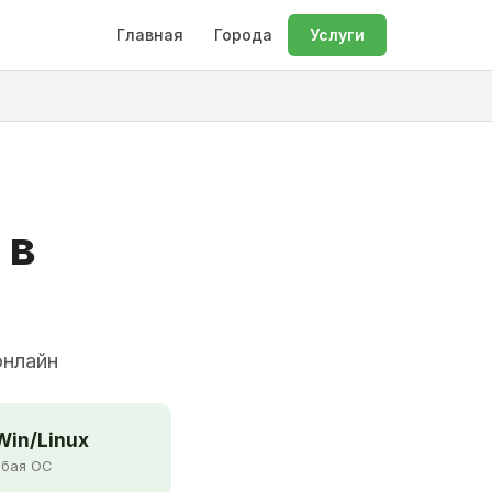
Главная
Города
Услуги
 в
онлайн
in/Linux
бая ОС