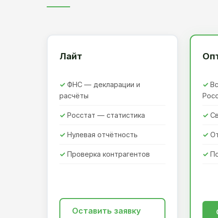
Лайт
Оп
ФНС — декларации и
Вс
расчёты
Рос
Росстат — статистика
Св
Нулевая отчётность
О
Проверка контрагентов
П
Оставить заявку