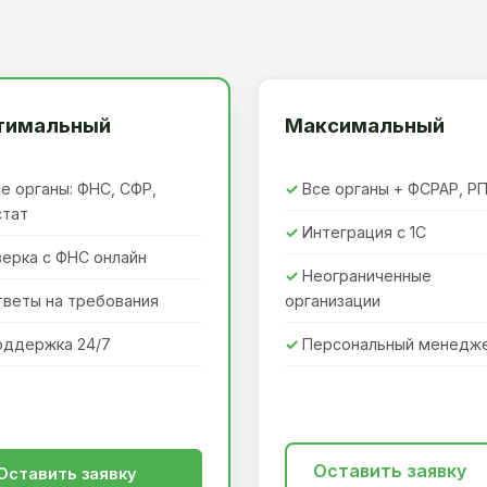
тимальный
Максимальный
е органы: ФНС, СФР,
Все органы + ФСРАР, Р
стат
Интеграция с 1С
ерка с ФНС онлайн
Неограниченные
тветы на требования
организации
оддержка 24/7
Персональный менедж
Оставить заявку
Оставить заявку