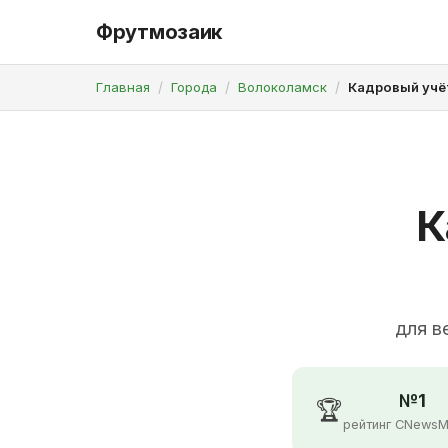
Фрутмозаик
Главная
Города
Волоколамск
Кадровый учё
К
для в
№1
🏆
рейтинг CNewsM