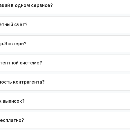
аций в одном сервисе?
ётный счёт?
ур.Экстерн?
атентной системе?
ность контрагента?
х выписок?
бесплатно?