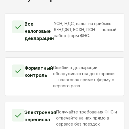
Все
УСН, НДС, налог на прибыль,
✓
6-НДФЛ, ЕСХН, ПСН — полный
налоговые
набор форм ФНС.
декларации
Форматный
Ошибки в декларации
✓
обнаруживаются до отправки
контроль
— налоговая примет форму с
первого раза.
Электронная
Получайте требования ФНС и
✓
отвечайте на них прямо в
переписка
сервисе без поездок.