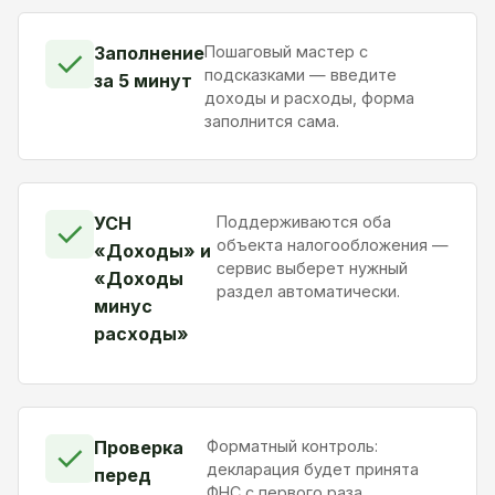
Заполнение
Пошаговый мастер с
✓
подсказками — введите
за 5 минут
доходы и расходы, форма
заполнится сама.
УСН
Поддерживаются оба
✓
объекта налогообложения —
«Доходы» и
сервис выберет нужный
«Доходы
раздел автоматически.
минус
расходы»
Проверка
Форматный контроль:
✓
декларация будет принята
перед
ФНС с первого раза.