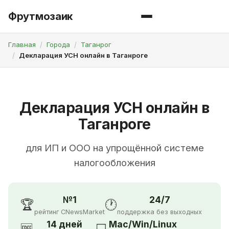
Фрутмозаик
Главная
Города
Таганрог
Декларация УСН онлайн в Таганроге
Декларация УСН онлайн в
Таганроге
для ИП и ООО на упрощённой системе
налогообложения
№1
24/7
🏆
🕐
рейтинг CNewsMarket
поддержка без выходных
14 дней
Mac/Win/Linux