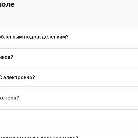
поле
собленным подразделениям?
иков?
С электронно?
кстерн?