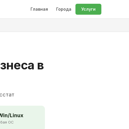
Главная
Города
Услуги
знеса в
осстат
in/Linux
бая ОС