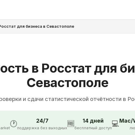
Росстат для бизнеса в Севастополе
ость в Росстат для би
Севастополе
роверки и сдачи статистической отчётности в Р
24/7
14 дней
Mac/W
🕐
🆓
💻
arket
поддержка без выходных
бесплатный доступ
лю