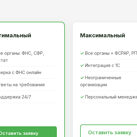
тимальный
Максимальный
е органы: ФНС, СФР,
Все органы + ФСРАР, Р
стат
Интеграция с 1С
ерка с ФНС онлайн
Неограниченные
тветы на требования
организации
оддержка 24/7
Персональный менедж
Оставить заявку
Оставить заявку