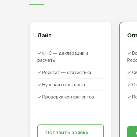
Лайт
Оп
ФНС — декларации и
Вс
расчёты
Рос
Росстат — статистика
Св
Нулевая отчётность
О
Проверка контрагентов
П
Оставить заявку