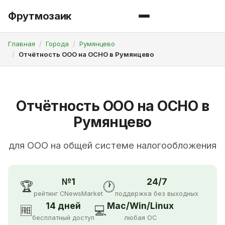
Фрутмозаик
Главная
Города
Румянцево
Отчётность ООО на ОСНО в Румянцево
Отчётность ООО на ОСНО в
Румянцево
для ООО на общей системе налогообложения
№1
24/7
🏆
🕐
рейтинг CNewsMarket
поддержка без выходных
14 дней
Mac/Win/Linux
🆓
💻
бесплатный доступ
любая ОС