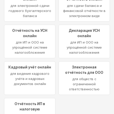
для электронной сдачи
для сдачи баланса и
годового бухгалтерского
финансовой отчётности в
баланса
электронном виде
Отчётность на УСН
Декларация УСН
онлайн
онлайн
для ИП и ООО на
для ИП и ООО на
упрощённой системе
упрощённой системе
налогообложения
налогообложения
Кадровый учёт онлайн
Электронная
отчётность для ООО
для ведения кадрового
учёта и кадровых
для обществ с
документов онлайн
ограниченной
ответственностью
Отчётность ИП в
налоговую