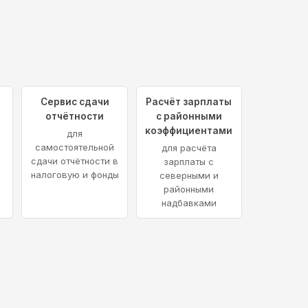
я
Сервис сдачи
Расчёт зарплаты
а
отчётности
с районными
коэффициентами
для
самостоятельной
для расчёта
сдачи отчётности в
зарплаты с
налоговую и фонды
северными и
районными
надбавками