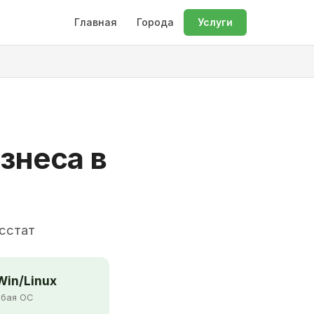
Главная
Города
Услуги
знеса в
осстат
in/Linux
бая ОС