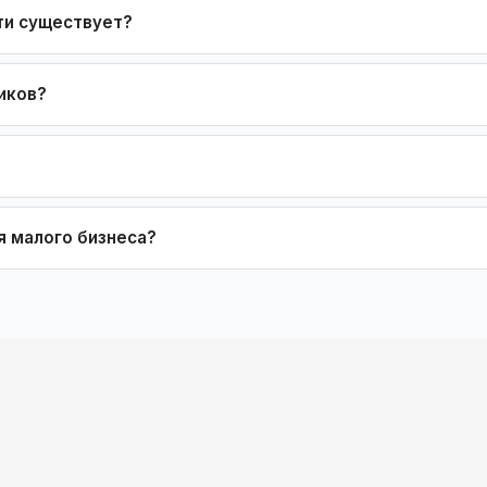
ти существует?
иков?
я малого бизнеса?