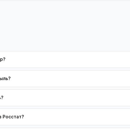
ор?
быль?
ь?
в Росстат?