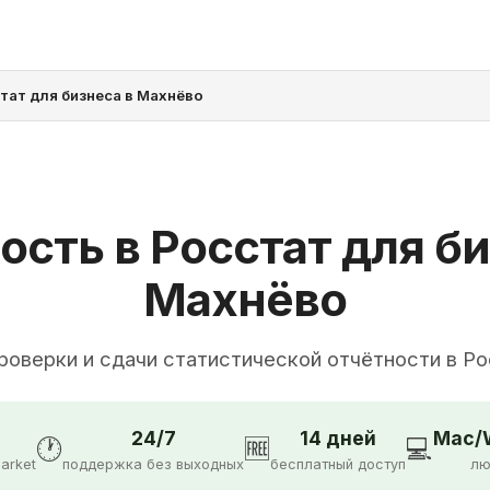
тат для бизнеса в Махнёво
ость в Росстат для би
Махнёво
роверки и сдачи статистической отчётности в Р
24/7
14 дней
Mac/W
🕐
🆓
💻
arket
поддержка без выходных
бесплатный доступ
лю