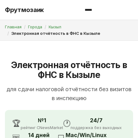
Фрутмозаик
Главная
Города
Кызыл
Электронная отчётность в ФНС в Кызыле
Электронная отчётность в
ФНС в Кызыле
для сдачи налоговой отчётности без визитов
в инспекцию
№1
24/7
🏆
🕐
рейтинг CNewsMarket
поддержка без выходных
14 дней
Mac/Win/Linux