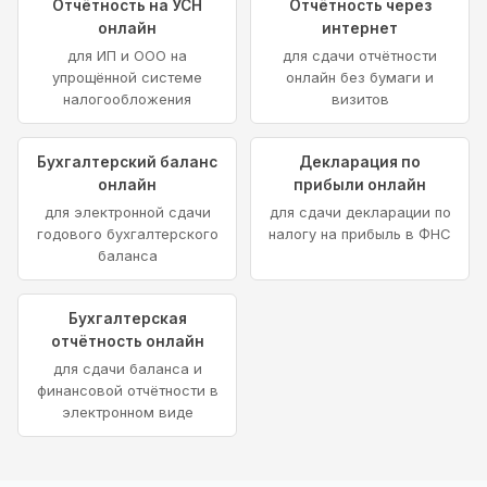
Отчётность на УСН
Отчётность через
онлайн
интернет
для ИП и ООО на
для сдачи отчётности
упрощённой системе
онлайн без бумаги и
налогообложения
визитов
Бухгалтерский баланс
Декларация по
онлайн
прибыли онлайн
для электронной сдачи
для сдачи декларации по
годового бухгалтерского
налогу на прибыль в ФНС
баланса
Бухгалтерская
отчётность онлайн
для сдачи баланса и
финансовой отчётности в
электронном виде