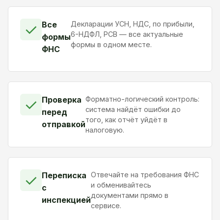
Все
Декларации УСН, НДС, по прибыли,
✓
6-НДФЛ, РСВ — все актуальные
формы
формы в одном месте.
ФНС
Проверка
Форматно-логический контроль:
✓
система найдёт ошибки до
перед
того, как отчёт уйдёт в
отправкой
налоговую.
Переписка
Отвечайте на требования ФНС
✓
и обменивайтесь
с
документами прямо в
инспекцией
сервисе.