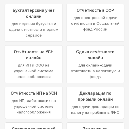
Бухгалтерский учёт
Отчётность в СФР
онлайн
для электронной сдачи
отчётности в Социальный
для ведения бухучёта и
фонд России
сдачи отчётности в одном
сервисе
Отчётность на УСН
Сдача отчётности
онлайн
онлайн
для ИП и ООО на
для онлайн-сдачи
упрощённой системе
отчётности в налоговую и
налогообложения
фонды
Отчётность ИП на УСН
Декларация по
прибыли онлайн
для ИП, работающих на
упрощённой системе
для сдачи декларации по
налогообложения
налогу на прибыль в ФНС
Сервис электронной
Подключить