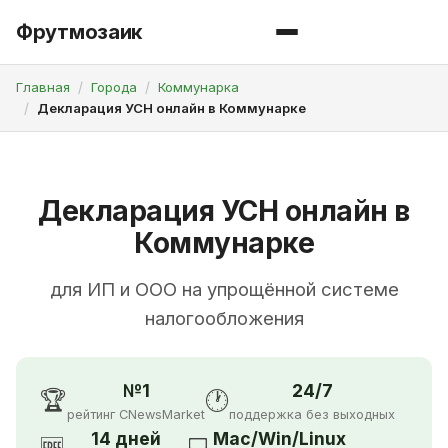
Фрутмозаик
Главная
Города
Коммунарка
Декларация УСН онлайн в Коммунарке
Декларация УСН онлайн в
Коммунарке
для ИП и ООО на упрощённой системе
налогообложения
№1
24/7
🏆
🕐
рейтинг CNewsMarket
поддержка без выходных
14 дней
Mac/Win/Linux