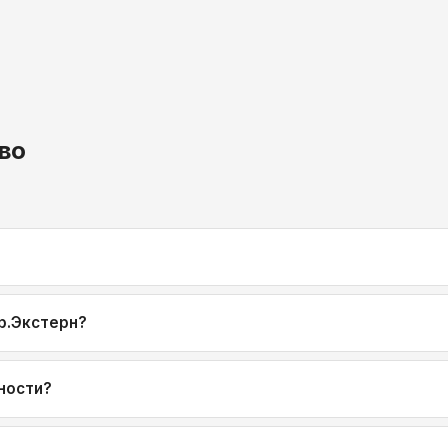
во
р.Экстерн?
ности?