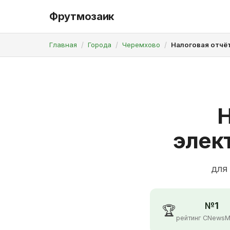
Фрутмозаик
Главная
Города
Черемхово
Налоговая отчё
Н
элек
для
№1
🏆
рейтинг CNewsM