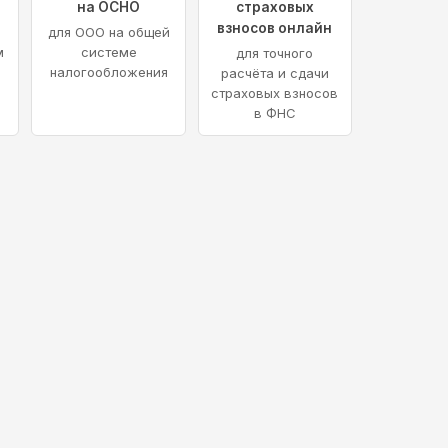
на ОСНО
страховых
взносов онлайн
для ООО на общей
м
системе
для точного
налогообложения
расчёта и сдачи
страховых взносов
в ФНС