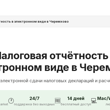
тность в электронном виде в Черемхово
алоговая отчётность
тронном виде в Чере
 электронной сдачи налоговых деклараций и расч
24/7
14 дней
Mac/W
🕐
🆓
💻
arket
поддержка без выходных
бесплатный доступ
лю