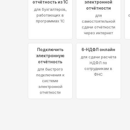
отчётность из 1С
электронной
отчётности
для бухгалтеров,
работающих в
для
программах 1С
самостоятельной
сдачи отчётности
через интернет
Подключить
6-НДФЛ онлайн
электронную
для сдачи расчёта
отчётность
НДФЛ по
сотрудникам в
для быстрого
ФНС
подключения к
системе
электронной
отчётности