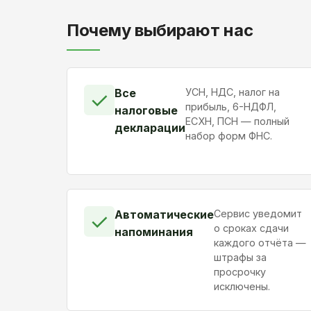
Почему выбирают нас
Все
УСН, НДС, налог на
✓
прибыль, 6-НДФЛ,
налоговые
ЕСХН, ПСН — полный
декларации
набор форм ФНС.
Автоматические
Сервис уведомит
✓
о сроках сдачи
напоминания
каждого отчёта —
штрафы за
просрочку
исключены.