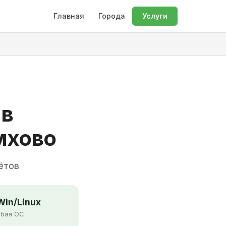
Главная
Города
Услуги
 в
мхово
ётов
in/Linux
бая ОС