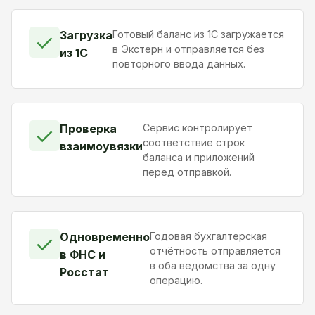
Загрузка
Готовый баланс из 1С загружается
✓
в Экстерн и отправляется без
из 1С
повторного ввода данных.
Проверка
Сервис контролирует
✓
соответствие строк
взаимоувязки
баланса и приложений
перед отправкой.
Одновременно
Годовая бухгалтерская
✓
отчётность отправляется
в ФНС и
в оба ведомства за одну
Росстат
операцию.