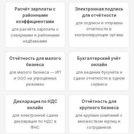
Расчёт зарплаты с
Электронная подпись
районными
для отчётности
коэффициентами
для подписи и отправки
отчётности в
для расчёта зарплаты с
контролирующие органы
северными и районными
надбавками
Отчётность для малого
Бухгалтерский учёт
бизнеса
онлайн
для малого бизнеса — ИП
для ведения бухучёта и
и ООО на упрощённых
сдачи отчётности в одном
режимах
сервисе
Декларация по НДС
Отчётность для
онлайн
крупного бизнеса
для электронной сдачи
для крупных компаний с
декларации по НДС в
множеством юрлиц и
ФНС
сотрудников