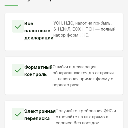
Все
УСН, НДС, налог на прибыль,
✓
6-НДФЛ, ЕСХН, ПСН — полный
налоговые
набор форм ФНС.
декларации
Форматный
Ошибки в декларации
✓
обнаруживаются до отправки
контроль
— налоговая примет форму с
первого раза.
Электронная
Получайте требования ФНС и
✓
отвечайте на них прямо в
переписка
сервисе без поездок.