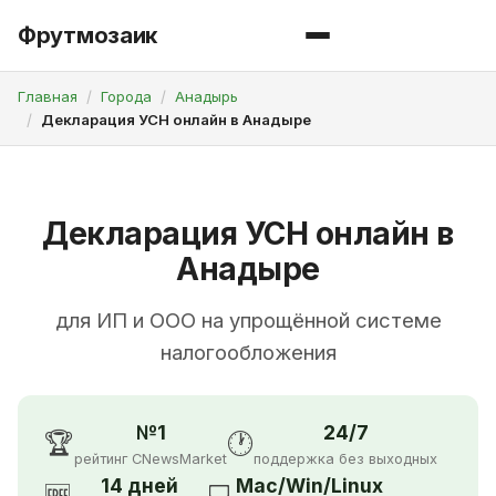
Фрутмозаик
Главная
Города
Анадырь
Декларация УСН онлайн в Анадыре
Декларация УСН онлайн в
Анадыре
для ИП и ООО на упрощённой системе
налогообложения
№1
24/7
🏆
🕐
рейтинг CNewsMarket
поддержка без выходных
14 дней
Mac/Win/Linux