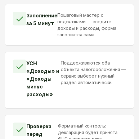
Заполнение
Пошаговый мастер с
✓
подсказками — введите
за 5 минут
доходы и расходы, форма
заполнится сама.
УСН
Поддерживаются оба
✓
объекта налогообложения —
«Доходы» и
сервис выберет нужный
«Доходы
раздел автоматически.
минус
расходы»
Проверка
Форматный контроль:
✓
декларация будет принята
перед
ФНС с первого раза.