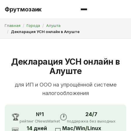
Фрутмозаик
Главная
Города
Алушта
Декларация УСН онлайн в Алуште
Декларация УСН онлайн в
Алуште
для ИП и ООО на упрощённой системе
налогообложения
№1
24/7
🏆
🕐
рейтинг CNewsMarket
поддержка без выходных
14 дней
Mac/Win/Linux